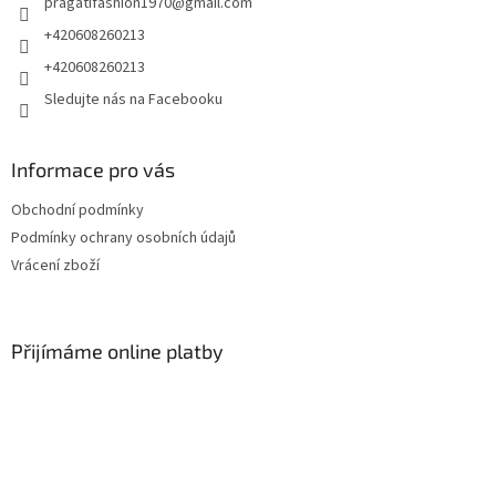
pragatifashion1970
@
gmail.com
í
+420608260213
+420608260213
Sledujte nás na Facebooku
Informace pro vás
Obchodní podmínky
Podmínky ochrany osobních údajů
Vrácení zboží
Přijímáme online platby