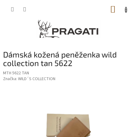
Přejít
NÁKUP
na
obsah
KOŠÍK
Dámská kožená peněženka wild
collection tan 5622
MTH 5622 TAN
Značka:
WILD´S COLLECTION