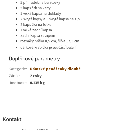
5 přihrádek na bankovky
5 kapsiček na karty
1 velká kapsa na doklady
2 skryté kapsy a 1 skrytá kapsa na zip
2 kapsička na fotku
1 velká zadní kapsa
zadní kapsa se zipem
rozměry: výška 8,5 cm, šířka 17,5 cm
dárková krabička je součástí balení
Doplňkové parametry
Kategorie
:
Dámské peněženky dlouhé
Záruka
:
2 roky
Hmotnost
:
0.135 kg
Z
á
p
a
Kontakt
t