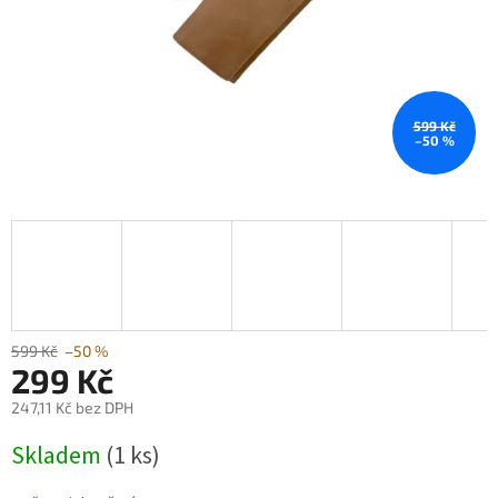
599 Kč
–50 %
599 Kč
–50 %
299 Kč
247,11 Kč bez DPH
Měrná
Skladem
(1 ks)
cena: