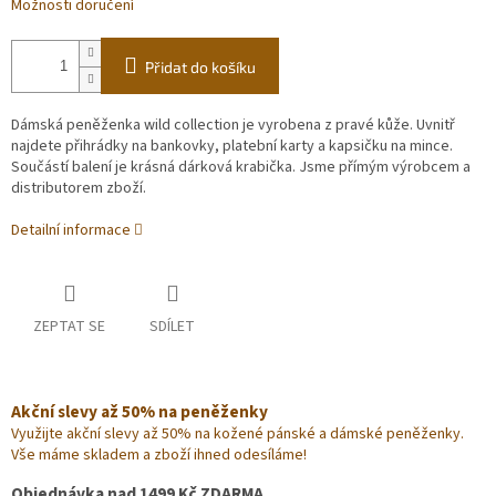
Možnosti doručení
Přidat do košíku
Dámská peněženka wild collection je vyrobena z pravé kůže. Uvnitř
najdete přihrádky na bankovky, platební karty a kapsičku na mince.
Součástí balení je krásná dárková krabička. Jsme přímým výrobcem a
distributorem zboží.
Detailní informace
ZEPTAT SE
SDÍLET
Akční slevy až 50% na peněženky
Využijte akční slevy až 50% na kožené pánské a dámské peněženky.
Vše máme skladem a zboží ihned odesíláme!
Objednávka nad 1499 Kč ZDARMA