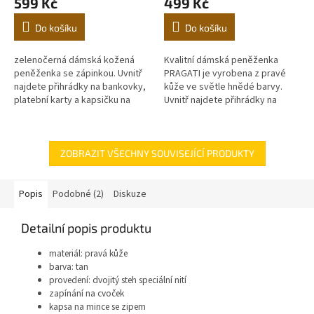
599 Kč
499 Kč
Do košíku
Do košíku
zelenočerná dámská kožená
Kvalitní dámská peněženka
peněženka se zápinkou. Uvnitř
PRAGATI je vyrobena z pravé
najdete přihrádky na bankovky,
kůže ve světle hnědé barvy.
platební karty a kapsičku na
Uvnitř najdete přihrádky na
mince. Jsme přímým výrobcem
bankovky, platební karty a
a distributorem zboží
kapsičku na mince. Jsme
přímým výrobcem...
ZOBRAZIT VŠECHNY SOUVISEJÍCÍ PRODUKTY
Popis
Podobné (2)
Diskuze
Detailní popis produktu
materiál: pravá kůže
barva: tan
provedení: dvojitý steh speciální nití
zapínání na cvoček
kapsa na mince se zipem