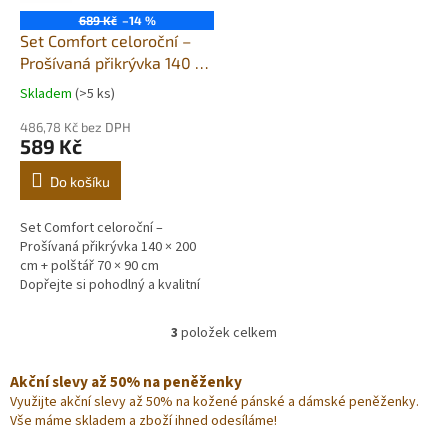
689 Kč
–14 %
Set Comfort celoroční –
Prošívaná přikrývka 140 ×
200 cm + polštář 70 × 90
Skladem
(>5 ks)
cm | Antialergická
souprava pro pohodlný
486,78 Kč bez DPH
589 Kč
spánek
Do košíku
Set Comfort celoroční –
Prošívaná přikrývka 140 × 200
cm + polštář 70 × 90 cm
Dopřejte si pohodlný a kvalitní
spánek po celý rok se Setem
Comfort, který obsahuje
3
položek celkem
O
celoroční...
v
l
Akční slevy až 50% na peněženky
á
Využijte akční slevy až 50% na kožené pánské a dámské peněženky.
d
Vše máme skladem a zboží ihned odesíláme!
a