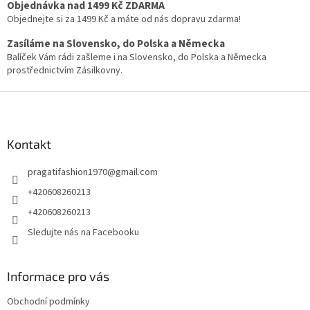
c
Objednávka nad 1499 Kč ZDARMA
í
Objednejte si za 1499 Kč a máte od nás dopravu zdarma!
p
Zasíláme na Slovensko, do Polska a Německa
r
v
Balíček Vám rádi zašleme i na Slovensko, do Polska a Německa
k
prostřednictvím Zásilkovny.
y
v
Z
ý
á
p
p
i
a
Kontakt
s
t
u
pragatifashion1970
@
gmail.com
í
+420608260213
+420608260213
Sledujte nás na Facebooku
Informace pro vás
Obchodní podmínky