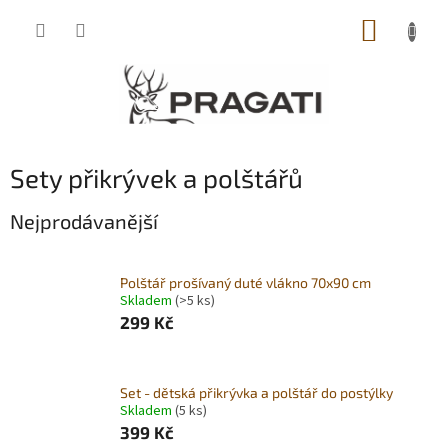
Přejít
NÁKUP
na
obsah
KOŠÍK
Sety přikrývek a polštářů
Nejprodávanější
Polštář prošívaný duté vlákno 70x90 cm
Skladem
(>5 ks)
299 Kč
Set - dětská přikrývka a polštář do postýlky
Skladem
(5 ks)
399 Kč