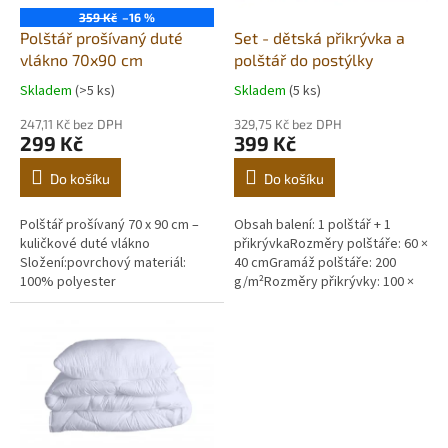
ů
o
359 Kč
–16 %
d
Polštář prošívaný duté
Set - dětská přikrývka a
u
vlákno 70x90 cm
polštář do postýlky
k
Skladem
(>5 ks)
Skladem
(5 ks)
t
ů
247,11 Kč bez DPH
329,75 Kč bez DPH
299 Kč
399 Kč
Do košíku
Do košíku
Polštář prošívaný 70 x 90 cm –
Obsah balení: 1 polštář + 1
kuličkové duté vlákno
přikrývkaRozměry polštáře: 60 ×
Složení:povrchový materiál:
40 cmGramáž polštáře: 200
100% polyester
g/m²Rozměry přikrývky: 100 ×
(mikrovlákno)výplň: duté vlákno
135 cmGramáž přikrývky: 300
100% polyestervnitřní izolační
g/m²Doporučené praní: 60...
materiál: 100%...