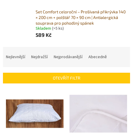
Set Comfort celoroční – Prošívaná přikrývka 140
× 200 cm + polštář 70 × 90 cm | Antialergická
souprava pro pohodlný spánek
Skladem
(>5 ks)
589 Kč
Ř
a
Nejlevnější
Nejdražší
Nejprodávanější
Abecedně
z
e
n
OTEVŘÍT FILTR
í
p
V
r
ý
o
p
d
i
u
s
k
p
t
r