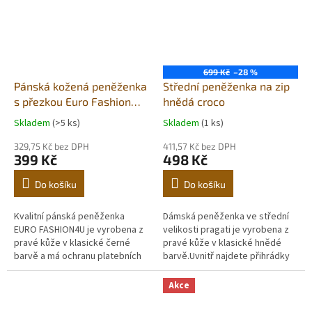
699 Kč
–28 %
Pánská kožená peněženka
Střední peněženka na zip
s přezkou Euro Fashion
hnědá croco
black (RFID secure)
Skladem
(>5 ks)
Skladem
(1 ks)
329,75 Kč bez DPH
411,57 Kč bez DPH
399 Kč
498 Kč
Do košíku
Do košíku
Kvalitní pánská peněženka
Dámská peněženka ve střední
EURO FASHION4U je vyrobena z
velikosti pragati je vyrobena z
pravé kůže v klasické černé
pravé kůže v klasické hnědé
barvě a má ochranu platebních
barvě.Uvnitř najdete přihrádky
karet před RFID čtečkou. Uvnitř
na bankovky, platební karty a
najdete přihrádky na
kapsičku na mince. Jsme...
Akce
bankovky,...