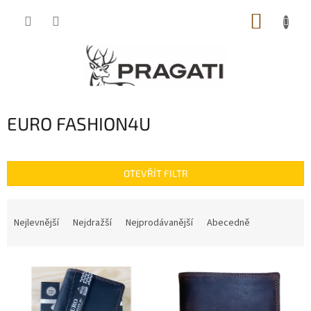
Přejít
NÁKUP
na
obsah
KOŠÍK
EURO FASHION4U
OTEVŘÍT FILTR
Ř
a
Nejlevnější
Nejdražší
Nejprodávanější
Abecedně
z
e
V
n
ý
í
p
p