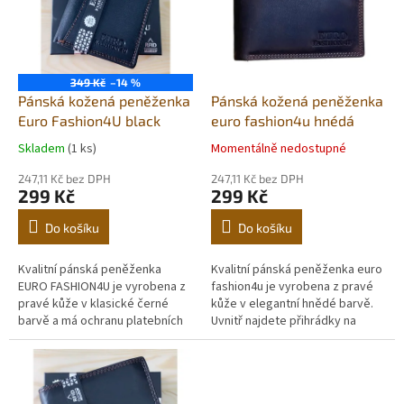
i
r
s
o
p
d
r
u
o
k
349 Kč
–14 %
d
t
Pánská kožená peněženka
Pánská kožená peněženka
u
ů
Euro Fashion4U black
euro fashion4u hnédá
k
Skladem
(1 ks)
Momentálně nedostupné
t
ů
247,11 Kč bez DPH
247,11 Kč bez DPH
299 Kč
299 Kč
Do košíku
Do košíku
Kvalitní pánská peněženka
Kvalitní pánská peněženka euro
EURO FASHION4U je vyrobena z
fashion4u je vyrobena z pravé
pravé kůže v klasické černé
kůže v elegantní hnědé barvě.
barvě a má ochranu platebních
Uvnitř najdete přihrádky na
karet před RFID čtečkou. Uvnitř
bankovky, platební karty a
najdete přihrádky na
kapsičku na mince. Součástí...
bankovky,...