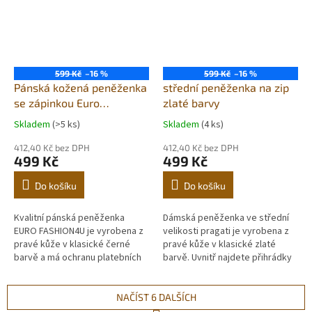
599 Kč
–16 %
599 Kč
–16 %
Pánská kožená peněženka
střední peněženka na zip
se zápinkou Euro
zlaté barvy
Fashion4u černá s
Skladem
(>5 ks)
Skladem
(4 ks)
ochranou rfid
412,40 Kč bez DPH
412,40 Kč bez DPH
499 Kč
499 Kč
Do košíku
Do košíku
Kvalitní pánská peněženka
Dámská peněženka ve střední
EURO FASHION4U je vyrobena z
velikosti pragati je vyrobena z
pravé kůže v klasické černé
pravé kůže v klasické zlaté
barvě a má ochranu platebních
barvě. Uvnitř najdete přihrádky
karet před RFID čtečkou. Uvnitř
na bankovky, platební karty a
najdete přihrádky na
kapsičku na mince. Jsme...
bankovky,...
NAČÍST 6 DALŠÍCH