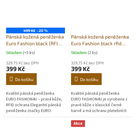
499 Kč
–20 %
Pánská kožená peněženka
Pánská kožená peněženka
Euro Fashion black (RFID
Euro Fashion black rfid
secure)
secure
Skladem
(>5 ks)
Skladem
(2 ks)
329,75 Kč bez DPH
329,75 Kč bez DPH
399 Kč
399 Kč
Do košíku
Do košíku
Kvalitní pánská peněženka
Kvalitní pánská peněženka
EURO FASHION4U – pravá kůže,
EURO FASHION4U je vyrobena z
RFID ochrana Elegantní pánská
pravé kůže v klasické černé
peněženka značky EURO
barvě a má ochranu platebních
FASHION4U je vyrobena z pravé
karet před RFID čtečkou. Uvnitř
kůže v klasické černé barvě,
najdete přihrádky na
Akce
která...
bankovky,...