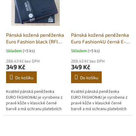
Pánská kožená peněženka
Pánská kožená peněženka
Euro Fashion black (RFID
Euro Fashion4U černá E-
secure)
304
Skladem
(>5 ks)
Skladem
(>5 ks)
288,43 Kč bez DPH
288,43 Kč bez DPH
349 Kč
349 Kč
Do košíku
Do košíku
Kvalitní pánská peněženka
Kvalitní pánská peněženka
EURO FASHION4U je vyrobena z
EURO FASHION4U je vyrobena z
pravé kůže v klasické černé
pravé kůže v klasické černé
barvě a má ochranu platebních
barvě a má ochranu platebních
karet před RFID čtečkou. Uvnitř
karet před RFID čtečkou. Uvnitř
najdete přihrádky na
najdete přihrádky na
bankovky,...
bankovky,...