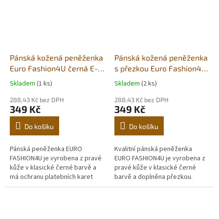
Pánská kožená peněženka
Pánská kožená peněženka
Euro Fashion4U černá E-
s přezkou Euro Fashion4u
5600
Černá
Skladem
(1 ks)
Skladem
(2 ks)
288,43 Kč bez DPH
288,43 Kč bez DPH
349 Kč
349 Kč
Do košíku
Do košíku
Pánská peněženka EURO
Kvalitní pánská peněženka
FASHION4U je vyrobena z pravé
EURO FASHION4U je vyrobena z
kůže v klasické černé barvě a
pravé kůže v klasické černé
má ochranu platebních karet
barvě a doplněna přezkou.
před RFID čtečkou. Uvnitř
Uvnitř najdete přihrádky na
najdete přihrádky na
bankovky, platební karty a
bankovky,...
kapsičku na...