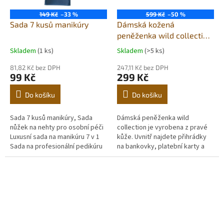
149 Kč
–33 %
599 Kč
–50 %
Sada 7 kusů manikúry
Dámská kožená
peněženka wild collection
hnědá 5622
Skladem
(1 ks)
Skladem
(>5 ks)
81,82 Kč bez DPH
247,11 Kč bez DPH
99 Kč
299 Kč
Do košíku
Do košíku
Sada 7 kusů manikúry, Sada
Dámská peněženka wild
nůžek na nehty pro osobní péči
collection je vyrobena z pravé
Luxusní sada na manikúru 7 v 1
kůže. Uvnitř najdete přihrádky
Sada na profesionální pedikúru
na bankovky, platební karty a
Sada na péči o nehty Vánoce
kapsičku na mince. Součástí
Pro muže Manžel Přítel Rodiče...
balení je krásná dárková
krabička....