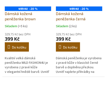
499 Kč
–20 %
499 Kč
–20 %
Dámská kožená
Dámská kožená
peněženka brown
peněženka černá
Skladem
(>5 ks)
Skladem
(2 ks)
329,75 Kč bez DPH
329,75 Kč bez DPH
399 Kč
399 Kč
Do košíku
Do košíku
Kvalitní velká dámská
Dámská peněženka je vyrobena
peněženka WILD FASHION4U je
z pravé kůže v klasické černé
vyrobena z pravé kůže
barvě a doplněna přezkou.
v elegantní hnědé barvě. Uvnitř
Uvnitř najdete přihrádky na
najdete přihrádky na bankovky,
bankovky, platební karty a
platební karty a kapsičku na...
kapsičku na mince.