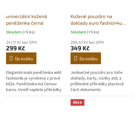
univerzální kožená
Kožené pouzdro na
peněženka černá
doklady euro fashion4u
474-L černá
Skladem
(>5 ks)
Skladem
(>5 ks)
247,11 Kč bez DPH
288,43 Kč bez DPH
299 Kč
349 Kč
Do košíku
Do košíku
Elegantní malá peněženka wild
Jedinečné pouzdro pro Vaše
fashion4u je vyrobena z pravé
doklady, karty, vizitky atd, a
kůže. Peněženka má černou
průhledné přihrádky plastové
barvu. Uvnitř najdete přihrádky
části dokumentu
na bankovky, platební karty a
kapsičku na mince. Jsme...
Akce