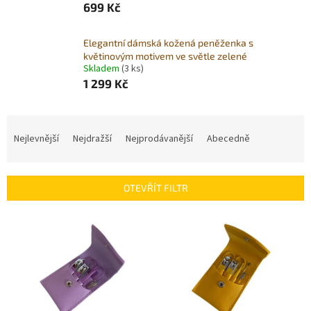
699 Kč
Elegantní dámská kožená peněženka s
květinovým motivem ve světle zelené
Skladem
(3 ks)
1 299 Kč
Ř
a
Nejlevnější
Nejdražší
Nejprodávanější
Abecedně
z
e
n
OTEVŘÍT FILTR
í
p
V
r
ý
o
p
d
i
u
s
k
p
t