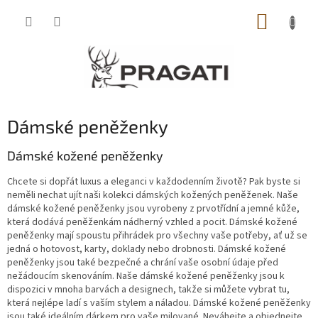
Přejít
NÁKUP
na
obsah
KOŠÍK
Dámské peněženky
Dámské kožené peněženky
Chcete si dopřát luxus a eleganci v každodenním životě? Pak byste si
neměli nechat ujít naši kolekci dámských kožených peněženek. Naše
dámské kožené peněženky jsou vyrobeny z prvotřídní a jemné kůže,
která dodává peněženkám nádherný vzhled a pocit. Dámské kožené
peněženky mají spoustu přihrádek pro všechny vaše potřeby, ať už se
jedná o hotovost, karty, doklady nebo drobnosti. Dámské kožené
peněženky jsou také bezpečné a chrání vaše osobní údaje před
nežádoucím skenováním. Naše dámské kožené peněženky jsou k
dispozici v mnoha barvách a designech, takže si můžete vybrat tu,
která nejlépe ladí s vaším stylem a náladou. Dámské kožené peněženky
jsou také ideálním dárkem pro vaše milované. Neváhejte a objednejte