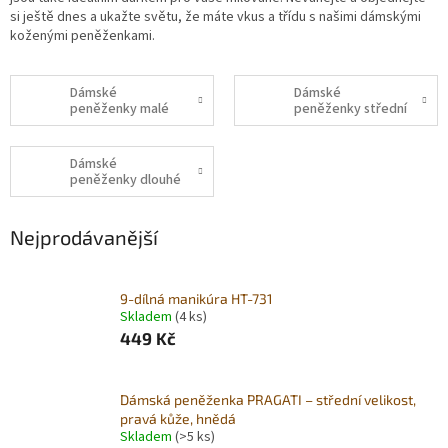
si ještě dnes a ukažte světu, že máte vkus a třídu s našimi dámskými
koženými peněženkami.
Dámské
Dámské
peněženky malé
peněženky střední
Dámské
peněženky dlouhé
Nejprodávanější
9-dílná manikúra HT-731
Skladem
(4 ks)
449 Kč
Dámská peněženka PRAGATI – střední velikost,
pravá kůže, hnědá
Skladem
(>5 ks)