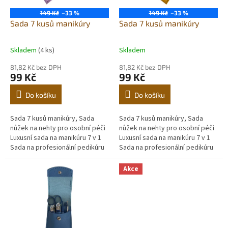
r
ů
o
149 Kč
–33 %
149 Kč
–33 %
d
Sada 7 kusů manikúry
Sada 7 kusů manikúry
u
k
Skladem
(4 ks)
Skladem
t
ů
81,82 Kč bez DPH
81,82 Kč bez DPH
99 Kč
99 Kč
Do košíku
Do košíku
Sada 7 kusů manikúry, Sada
Sada 7 kusů manikúry, Sada
nůžek na nehty pro osobní péči
nůžek na nehty pro osobní péči
Luxusní sada na manikúru 7 v 1
Luxusní sada na manikúru 7 v 1
Sada na profesionální pedikúru
Sada na profesionální pedikúru
Sada na péči o nehty Vánoce
Sada na péči o nehty Vánoce
Pro muže Manžel Přítel Rodiče...
Pro muže Manžel Přítel Rodiče...
Akce