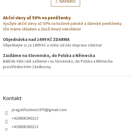
l
NAHORU
n
á
k
d
o
v
Akční slevy až 50% na peněženky
a
á
c
Využijte akční slevy až 50% na kožené pánské a dámské peněženky.
n
í
Vše máme skladem a zboží ihned odesíláme!
í
p
Objednávka nad 1499 Kč ZDARMA
r
Objednejte si za 1499 Kč a máte od nás dopravu zdarma!
v
k
Zasíláme na Slovensko, do Polska a Německa
y
Balíček Vám rádi zašleme i na Slovensko, do Polska a Německa
v
prostřednictvím Zásilkovny.
ý
p
Z
i
s
á
u
p
a
Kontakt
t
pragatifashion1970
@
gmail.com
í
+420608260213
+420608260213