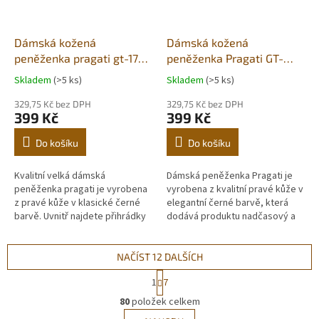
Dámská kožená
Dámská kožená
peněženka pragati gt-1754
peněženka Pragati GT-
černá
5619 černá – pravá kůže,
Skladem
(>5 ks)
Skladem
(>5 ks)
elegantní design
329,75 Kč bez DPH
329,75 Kč bez DPH
399 Kč
399 Kč
Do košíku
Do košíku
Kvalitní velká dámská
Dámská peněženka Pragati je
peněženka pragati je vyrobena
vyrobena z kvalitní pravé kůže v
z pravé kůže v klasické černé
elegantní černé barvě, která
barvě. Uvnitř najdete přihrádky
dodává produktu nadčasový a
na bankovky, platební karty a
luxusní vzhled. Díky pečlivému
kapsičku na mince. Jsme...
zpracování a odolnému...
NAČÍST 12 DALŠÍCH
S
1
7
t
O
r
80
položek celkem
v
á