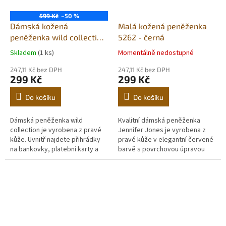
599 Kč
–50 %
Dámská kožená
Malá kožená peněženka
peněženka wild collection
5262 - černá
tan 5622
Skladem
(1 ks)
Momentálně nedostupné
247,11 Kč bez DPH
247,11 Kč bez DPH
299 Kč
299 Kč
Do košíku
Do košíku
Dámská peněženka wild
Kvalitní dámská peněženka
collection je vyrobena z pravé
Jennifer Jones je vyrobena z
kůže. Uvnitř najdete přihrádky
pravé kůže v elegantní červené
na bankovky, platební karty a
barvě s povrchovou úpravou
kapsičku na mince. Součástí
hadí šupiny. Uvnitř najdete
balení je krásná dárková
přihrádky na bankovky,
krabička....
platební...