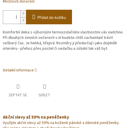
Možnosti doručení
Přidat do košíku
Komfortní deka s výbornými termoizolačními vlastnostmi vás nadchne.
Při dlouhých zimních večerech v ní budete chtít zachumlaní trávit
veškerý čas. Je hebká, hřejivá. Rozměry ji předurčují i jako doplněk
interiéru - přehoz přes postel či sedačku a zútulní tak váš byt.
Detailní informace
ZEPTAT SE
SDÍLET
Akční slevy až 50% na peněženky
Využijte akční slevy až 50% na kožené pánské a dámské peněženky.