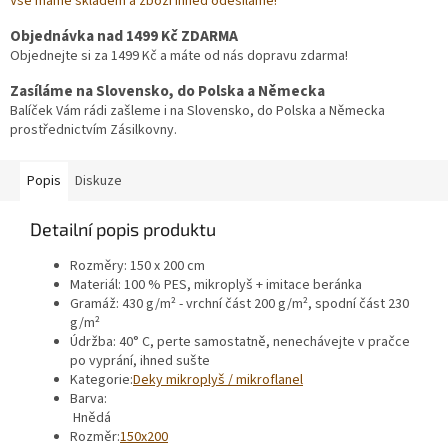
Vše máme skladem a zboží ihned odesíláme!
Objednávka nad 1499 Kč ZDARMA
Objednejte si za 1499 Kč a máte od nás dopravu zdarma!
Zasíláme na Slovensko, do Polska a Německa
Balíček Vám rádi zašleme i na Slovensko, do Polska a Německa
prostřednictvím Zásilkovny.
Popis
Diskuze
Detailní popis produktu
Rozměry: 150 x 200 cm
Materiál: 100 % PES, mikroplyš + imitace beránka
Gramáž: 430 g/m² - vrchní část 200 g/m², spodní část 230
g/m²
Údržba: 40° C, perte samostatně, nenechávejte v pračce
po vyprání, ihned sušte
Kategorie
:
Deky mikroplyš / mikroflanel
Barva
:
Hnědá
Rozměr
:
150x200