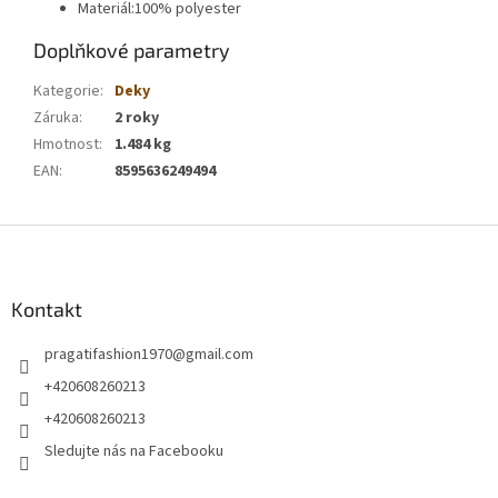
Materiál
:
100% polyester
Doplňkové parametry
Kategorie
:
Deky
Záruka
:
2 roky
Hmotnost
:
1.484 kg
EAN
:
8595636249494
Z
á
p
a
Kontakt
t
pragatifashion1970
@
gmail.com
í
+420608260213
+420608260213
Sledujte nás na Facebooku