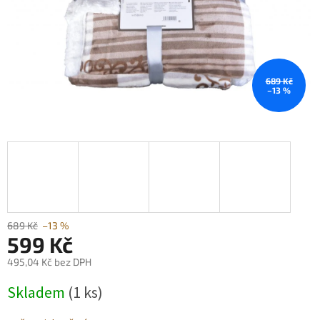
689 Kč
–13 %
689 Kč
–13 %
599 Kč
495,04 Kč bez DPH
Měrná
Skladem
(1 ks)
cena: