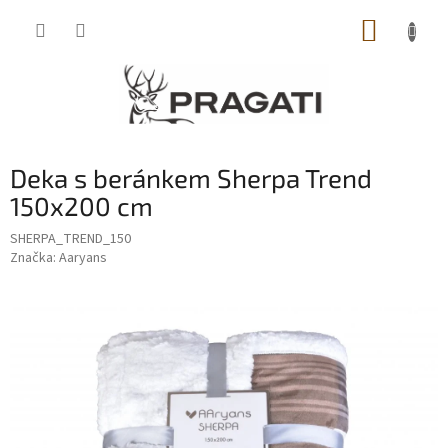
Přejít
NÁKUP
na
obsah
KOŠÍK
Deka s beránkem Sherpa Trend
150x200 cm
SHERPA_TREND_150
Značka:
Aaryans