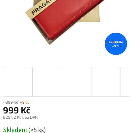
1 099 Kč
–9 %
1 099 Kč
–9 %
999 Kč
825,62 Kč bez DPH
Měrná
Skladem
(>5 ks)
cena: