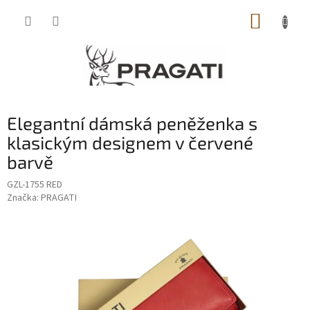
Přejít
NÁKUP
na
obsah
KOŠÍK
Elegantní dámská peněženka s
klasickým designem v červené
barvě
GZL-1755 RED
Značka:
PRAGATI