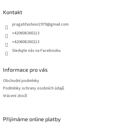
p
a
Kontakt
t
pragatifashion1970
@
gmail.com
í
+420608260213
+420608260213
Sledujte nás na Facebooku
Informace pro vás
Obchodní podmínky
Podmínky ochrany osobních údajů
Vrácení zboží
Přijímáme online platby