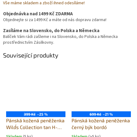
Vše máme skladem a zboží ihned odesíláme!
Objednávka nad 1499 Kč ZDARMA
Objednejte si za 1499 Kč a máte od nás dopravu zdarma!
Zasíláme na Slovensko, do Polska a Německa
Balíček Vám rádi zašleme i na Slovensko, do Polska a Německa
prostřednictvím Zásilkovny.
Související produkty
399 Kč
–25 %
699 Kč
–21 %
Pánská kožená peněženka
Pánská kožená peněženka
Wild´s Collection tan H-W-
černý býk bordó
01
Skladem
(5 ks)
Skladem
(>5 ks)