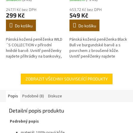
247,11 Kč bez DPH
453,72 Kč bez DPH
299 Kč
549 Kč
Do košíku
Do košíku
Pánská kožená peněženka WILD
Pánská kožená peněženka Black
´S COLLECTION v přírodní
Bull ve burgundské barvě a s
hnědé barvě. Uvnitř peněženky
povrchem z broušené kůže.
najdete přihrádky na bankovky,
Uvnitř peněženky najdete
platební karty a kapsičku na
přihrádky na bankovky, platební
mince. Jsme přímým výrobcem
karty a kapsičku na mince....
a...
ZOBRAZIT VŠECHNY SOUVISEJÍCÍ PRODUKTY
Popis
Podobné (8)
Diskuze
Detailní popis produktu
Podrobný popis
materiál: 100% pravá kůže