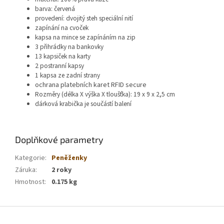
barva: červená
provedení: dvojitý steh speciální nití
zapínání na cvoček
kapsa na mince se zapínáním na zip
3 přihrádky na bankovky
13 kapsiček na karty
2 postranní kapsy
1 kapsa ze zadní strany
ochrana platebních karet RFID secure
Rozměry (délka X výška X tloušťka): 19 x 9 x 2,5 cm
dárková krabička je součástí balení
Doplňkové parametry
Kategorie
:
Peněženky
Záruka
:
2 roky
Hmotnost
:
0.175 kg
Z
á