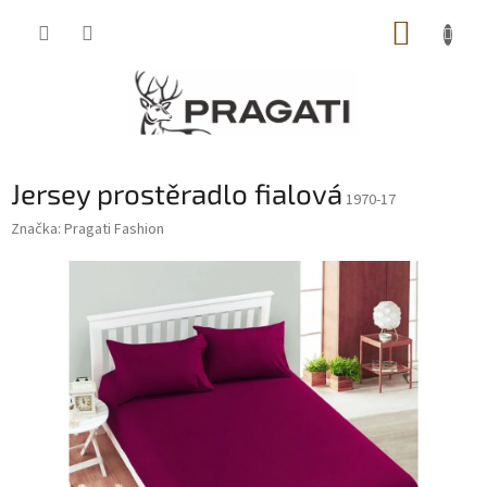
Přejít
NÁKUP
na
obsah
KOŠÍK
Jersey prostěradlo fialová
1970-17
Značka:
Pragati Fashion