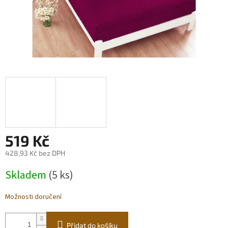
519 Kč
428,93 Kč bez DPH
Měrná
Skladem
(5 ks)
cena:
Možnosti doručení
Přidat do košíku