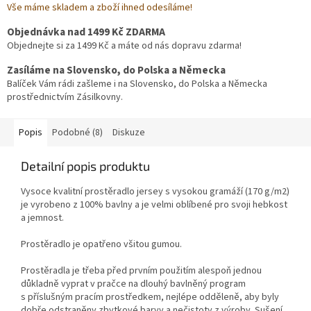
Vše máme skladem a zboží ihned odesíláme!
Objednávka nad 1499 Kč ZDARMA
Objednejte si za 1499 Kč a máte od nás dopravu zdarma!
Zasíláme na Slovensko, do Polska a Německa
Balíček Vám rádi zašleme i na Slovensko, do Polska a Německa
prostřednictvím Zásilkovny.
Popis
Podobné (8)
Diskuze
Detailní popis produktu
Vysoce kvalitní prostěradlo jersey s vysokou gramáží (170 g/m2)
je vyrobeno z 100% bavlny a je velmi oblíbené pro svoji hebkost
a jemnost.
Prostěradlo je opatřeno všitou gumou.
Prostěradla je třeba před prvním použitím alespoň jednou
důkladně vyprat v pračce na dlouhý bavlněný program
s příslušným pracím prostředkem, nejlépe odděleně, aby byly
dobře odstraněny zbytkové barvy a nečistoty z výroby. Sušení