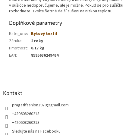
v sušičce nedoporučujeme, ale je možné. Pokud se pro sušičku
rozhodnete, zvolte šetrné delší sušení na nízkou teplotu.
Doplňkové parametry
Kategorie
:
Bytový textil
Záruka
:
2 roky
Hmotnost
:
0.17 kg
EAN
:
8595636249494
Z
á
p
a
Kontakt
t
pragatifashion1970
@
gmail.com
í
+420608260213
+420608260213
Sledujte nás na Facebooku