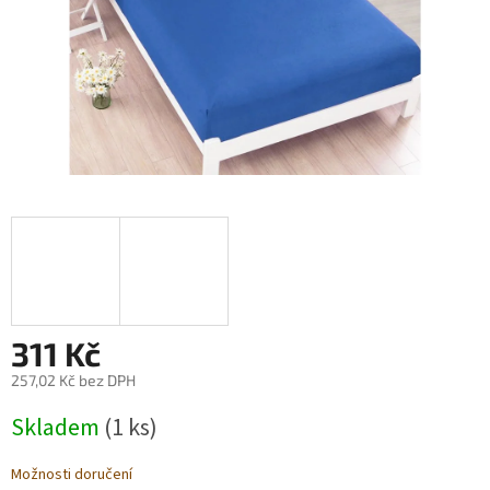
311 Kč
257,02 Kč bez DPH
Měrná
Skladem
(1 ks)
cena:
Možnosti doručení