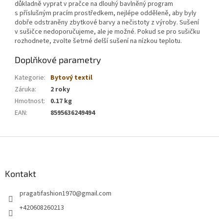
důkladně vyprat v pračce na dlouhý bavlněný program
s příslušným pracím prostředkem, nejlépe odděleně, aby byly
dobře odstraněny zbytkové barvy a nečistoty z výroby. Sušení
v sušičce nedoporučujeme, ale je možné. Pokud se pro sušičku
rozhodnete, zvolte šetrné delší sušení na nízkou teplotu.
Doplňkové parametry
Kategorie
:
Bytový textil
Záruka
:
2 roky
Hmotnost
:
0.17 kg
EAN
:
8595636249494
Z
á
p
a
Kontakt
t
pragatifashion1970
@
gmail.com
í
+420608260213