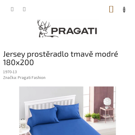
Přejít
NÁKUP
na
obsah
KOŠÍK
Jersey prostěradlo tmavě modré
180x200
1970-13
Značka:
Pragati Fashion