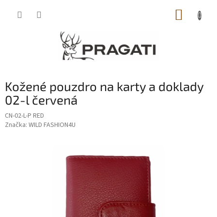
Přejít
NÁKUP
na
obsah
KOŠÍK
Kožené pouzdro na karty a doklady
02-l červená
CN-02-L-P RED
Značka:
WILD FASHION4U