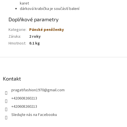
karet
dárková krabička je součástí balení
Doplňkové parametry
Kategorie
:
Pánské peněženky
Záruka
:
2 roky
Hmotnost
:
0.1 kg
Z
á
p
a
Kontakt
t
pragatifashion1970
@
gmail.com
í
+420608260213
+420608260213
Sledujte nás na Facebooku