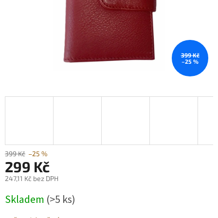
399 Kč
–25 %
399 Kč
–25 %
299 Kč
247,11 Kč bez DPH
Měrná
Skladem
(>5 ks)
cena: