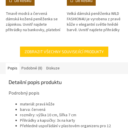
Do košíku
Do košíku
Tmavě modrá a červená
Velká dámská peněženka WILD
dámská kožená peněženka se
FASHION4U je vyrobena z pravé
zápinkou. Uvnitř najdete
kůže v elegantní světle hnědé
přihrádky na bankovky, platební
barvě. Uvnitř najdete přihrádky
karty a kapsičku na mince. Jsme
na bankovky, platební karty a
přímým výrobcem a
kapsičku na mince....
distributorem zboží
ZOBRAZIT VŠECHNY SOUVISEJÍCÍ PRODUKTY
Popis
Podobné (8)
Diskuze
Detailní popis produktu
Podrobný popis
materiál: pravá kůže
barva: červená
rozměry: výška 10 cm, šířka 7 cm
Přihrádky a kapsičky: 3x na karty
Přehledné uspořádání v plastovém organizeru pro 12