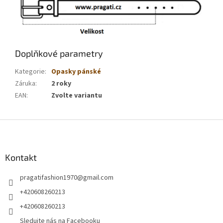
Doplňkové parametry
Kategorie
:
Opasky pánské
Záruka
:
2 roky
EAN
:
Zvolte variantu
Z
á
p
a
Kontakt
t
pragatifashion1970
@
gmail.com
í
+420608260213
+420608260213
Sledujte nás na Facebooku