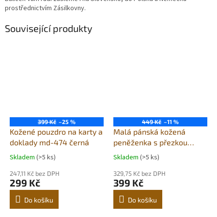
prostřednictvím Zásilkovny.
Související produkty
399 Kč
–25 %
449 Kč
–11 %
Kožené pouzdro na karty a
Malá pánská kožená
doklady md-474 černá
peněženka s přezkou
pragati black
Skladem
(>5 ks)
Skladem
(>5 ks)
247,11 Kč bez DPH
329,75 Kč bez DPH
299 Kč
399 Kč
Do košíku
Do košíku