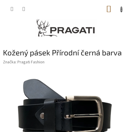
Přejít
NÁKUP
na
obsah
KOŠÍK
Kožený pásek Přírodní černá barva
Značka:
Pragati Fashion