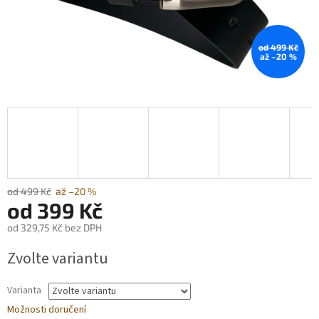
od 499 Kč
až –20 %
od 499 Kč
až –20 %
od
399 Kč
od
329,75 Kč
bez DPH
Měrná
Zvolte variantu
cena:
Varianta
Možnosti doručení