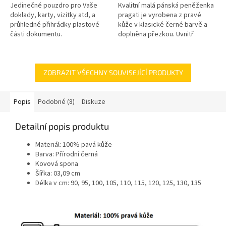
Jedinečné pouzdro pro Vaše
Kvalitní malá pánská peněženka
doklady, karty, vizitky atd, a
pragati je vyrobena z pravé
průhledné přihrádky plastové
kůže v klasické černé barvě a
části dokumentu.
doplněna přezkou. Uvnitř
najdete přihrádky na bankovky,
platební karty a kapsičku na...
ZOBRAZIT VŠECHNY SOUVISEJÍCÍ PRODUKTY
Popis
Podobné (8)
Diskuze
Detailní popis produktu
Materiál: 100% pavá kůže
Barva: Přírodní černá
Kovová spona
Šířka: 03,09 cm
Délka v cm: 90, 95, 100, 105, 110, 115, 120, 125, 130, 135