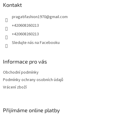
a
Kontakt
t
pragatifashion1970
@
gmail.com
í
+420608260213
+420608260213
Sledujte nás na Facebooku
Informace pro vás
Obchodní podmínky
Podmínky ochrany osobních údajů
Vrácení zboží
Přijímáme online platby