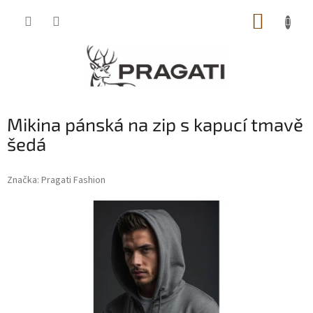
Přejít
NÁKUP
na
obsah
KOŠÍK
Mikina pánská na zip s kapucí tmavě
šedá
Značka:
Pragati Fashion