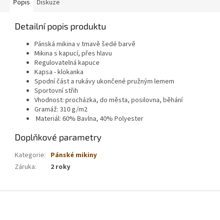
Popis
Diskuze
Detailní popis produktu
Pánská mikina v tmavě šedé barvě
Mikina s kapucí, přes hlavu
Regulovatelná kapuce
Kapsa - klokanka
Spodní část a rukávy ukončené pružným lemem
Sportovní střih
Vhodnost: procházka, do města, posilovna, běhání
Gramáž: 310 g/m2
Materiál: 60% Bavlna, 40% Polyester
Doplňkové parametry
Kategorie
:
Pánské mikiny
Záruka
:
2 roky
Z
á
p