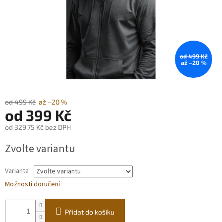
od 499 Kč
až –20 %
od 499 Kč
až –20 %
od
399 Kč
od
329,75 Kč
bez DPH
Měrná
Zvolte variantu
cena:
Varianta
Možnosti doručení
Přidat do košíku