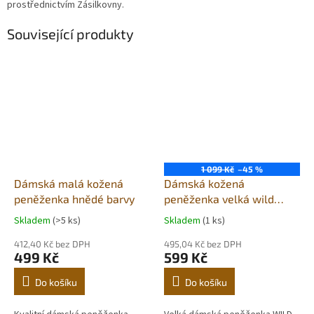
prostřednictvím Zásilkovny.
Související produkty
1 099 Kč
–45 %
Dámská malá kožená
Dámská kožená
peněženka hnědé barvy
peněženka velká wild
fashion4u camel
Skladem
(>5 ks)
Skladem
(1 ks)
412,40 Kč bez DPH
495,04 Kč bez DPH
499 Kč
599 Kč
Do košíku
Do košíku