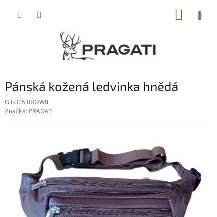
Přejít
NÁKUP
na
obsah
KOŠÍK
Pánská kožená ledvinka hnědá
GT-315 BROWN
Značka:
PRAGATI