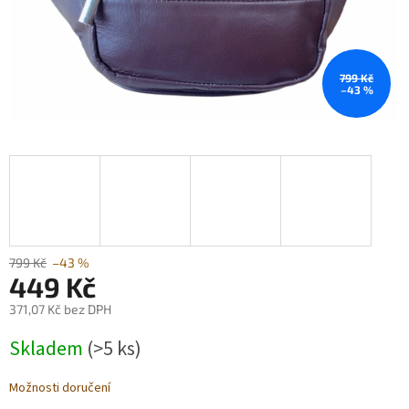
799 Kč
–43 %
799 Kč
–43 %
449 Kč
371,07 Kč bez DPH
Měrná
Skladem
(>5 ks)
cena:
Možnosti doručení