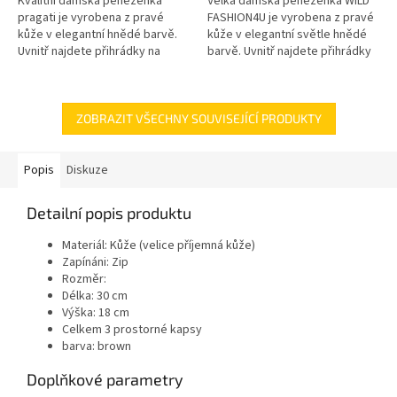
Kvalitní dámská peněženka
Velká dámská peněženka WILD
pragati je vyrobena z pravé
FASHION4U je vyrobena z pravé
kůže v elegantní hnědé barvě.
kůže v elegantní světle hnědé
Uvnitř najdete přihrádky na
barvě. Uvnitř najdete přihrádky
bankovky, platební karty a
na bankovky, platební karty a
kapsičku na mince.
kapsičku na mince....
ZOBRAZIT VŠECHNY SOUVISEJÍCÍ PRODUKTY
Popis
Diskuze
Detailní popis produktu
Materiál: Kůže (velice příjemná kůže)
Zapínáni: Zip
Rozměr:
Délka: 30 cm
Výška: 18 cm
Celkem 3 prostorné kapsy
barva: brown
Doplňkové parametry