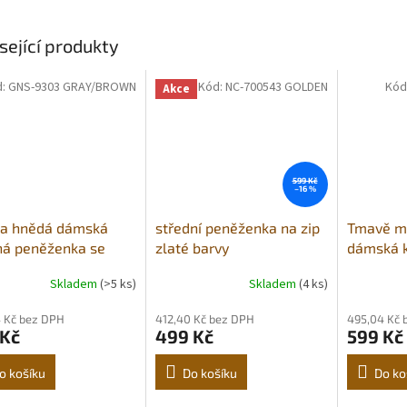
sející produkty
d:
GNS-9303 GRAY/BROWN
Kód:
NC-700543 GOLDEN
Kód
Akce
599 Kč
–16 %
 a hnědá dámská
střední peněženka na zip
Tmavě mo
ná peněženka se
zlaté barvy
dámská 
nkou
peněženk
Skladem
(>5 ks)
Skladem
(4 ks)
 Kč bez DPH
412,40 Kč bez DPH
495,04 Kč 
 Kč
499 Kč
599 Kč
o košíku
Do košíku
Do ko