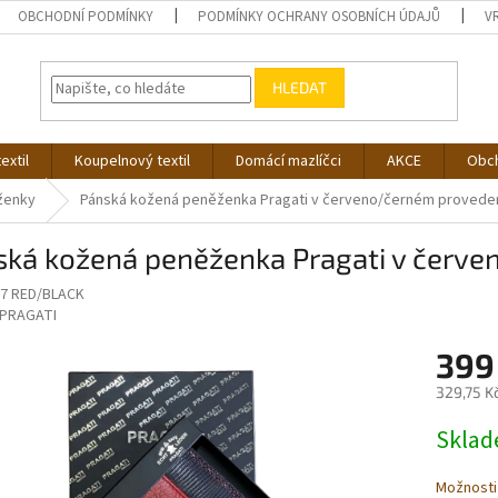
OBCHODNÍ PODMÍNKY
PODMÍNKY OCHRANY OSOBNÍCH ÚDAJŮ
V
HLEDAT
extil
Koupelnový textil
Domácí mazlíčci
AKCE
Obc
ženky
Pánská kožená peněženka Pragati v červeno/černém provede
ská kožená peněženka Pragati v červ
7 RED/BLACK
PRAGATI
399
329,75 K
Měrná
Skla
cena:
Možnosti