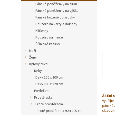
n
Pánské peněženky na šírku
e
Pánské peněženky na výšku
l
Pánské kožené dolarovky
Pouzdro na karty a doklady
Klíčenky
Pouzdro na mince
Číšnické kasírky
Muži
Ženy
Bytový textil
Deky
Deky 150 x 200 cm
Deky 200 x 220 cm
Povlečení
Akční 
Prostěradla
Využijte
Froté prostěradla
pánské 
skladem
Froté prostěradla 90 x 200 cm