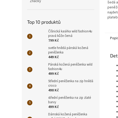
Značky
šedá 
peněže
najdet
plateb
Top 10 produktů
mince
a dist
Číšnická kasírka wild fashion4u
pravá kůže černá
Popi
799 Kč
svetle hnědá pánská kožená
peněženka
Det
449 Kč
Pánská kožená peněženka wild
fashion4u
499 Kč
Střední peněženka na zip hnědá
croco
498 Kč
střední peněženka na zip zlaté
barvy
499 Kč
Dámská kožená peněženka