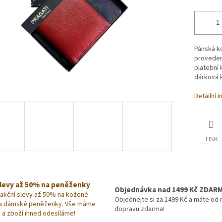
Pánská k
provedení
platební 
dárková k
Detailní 
TISK
slevy až 50% na peněženky
Objednávka nad 1499 Kč ZDAR
 akční slevy až 50% na kožené
Objednejte si za 1499 Kč a máte od 
a dámské peněženky. Vše máme
dopravu zdarma!
 a zboží ihned odesíláme!