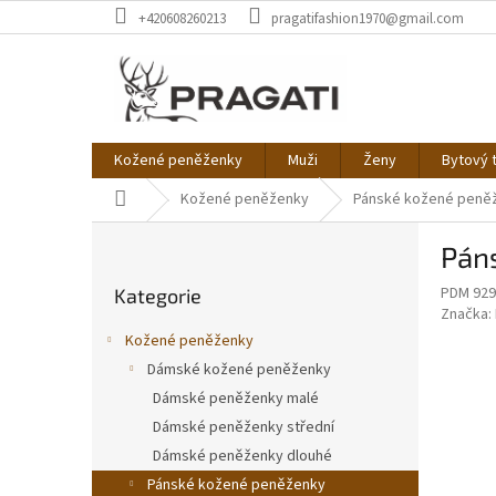
Přejít
+420608260213
pragatifashion1970@gmail.com
na
obsah
Kožené peněženky
Muži
Ženy
Bytový t
Domů
Kožené peněženky
Pánské kožené peně
P
Pán
o
Přeskočit
s
PDM 929
Kategorie
kategorie
t
Značka:
r
Kožené peněženky
a
Dámské kožené peněženky
n
Dámské peněženky malé
n
í
Dámské peněženky střední
p
Dámské peněženky dlouhé
a
Pánské kožené peněženky