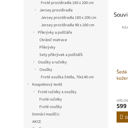
Froté prostěradla 180 x 200 cm
Jersey prostěradla
Souvi
Jersey prostěradla 180 x 200 cm
Jersey prostěradla 90 x 200 cm
Kó
Přikrývky a polštáře
Chránič matrace
Přikrývky
Sety přikrývek a polštářů
Osušky a ručníky
Osušky
Šedá
Froté osuška Stella, 70x140 cm
kože
zápi
Koupelnový textil
Froté ručníky a osušky
Froté ručníky
495,04
599
Froté osušky
Domácí mazlíčci
D
AKCE