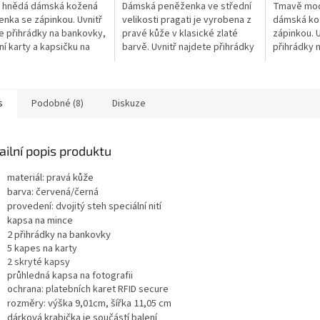
a hnědá dámská kožená
Dámská peněženka ve střední
Tmavě mod
nka se zápinkou. Uvnitř
velikosti pragati je vyrobena z
dámská ko
e přihrádky na bankovky,
pravé kůže v klasické zlaté
zápinkou. U
ní karty a kapsičku na
barvě. Uvnitř najdete přihrádky
přihrádky 
. Jsme přímým výrobcem
na bankovky, platební karty a
platební ka
ributorem zboží
kapsičku na mince. Jsme...
mince. Js
a distribu
s
Podobné (8)
Diskuze
ailní popis produktu
materiál: pravá kůže
barva: červená/černá
provedení: dvojitý steh speciální nití
kapsa na mince
2 přihrádky na bankovky
5 kapes na karty
2 skryté kapsy
průhledná kapsa na fotografii
ochrana: platebních karet RFID secure
rozměry: výška 9,01cm, šířka 11,05 cm
dárková krabička je součástí balení