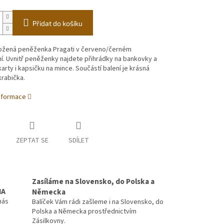
Přidat do košíku
ožená peněženka Pragati v červeno/černém
. Uvnitř peněženky najdete přihrádky na bankovky a
karty i kapsičku na mince. Součástí balení je krásná
rabička.
informace
ZEPTAT SE
SDÍLET
Zasíláme na Slovensko, do Polska a
MA
Německa
nás
Balíček Vám rádi zašleme i na Slovensko, do
Polska a Německa prostřednictvím
Zásilkovny.