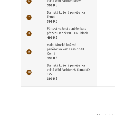
velká Wild Fashion brown
399 Kč
Dámská kožená peněženka
černá
399 Kč
Pánská kožená peněženka s
přezkou Black Bull 306-l black
499 Kč
Malá dámská kožená
peněženka Wild Fashion4U
Černá
399 Kč
Dámská kožená peněženka
velká Wild Fashion4U černá MD-
1755
399 Kč
Z
á
p
a
t