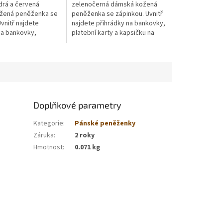
rá a červená
zelenočerná dámská kožená
žená peněženka se
peněženka se zápinkou. Uvnitř
vnitř najdete
najdete přihrádky na bankovky,
na bankovky,
platební karty a kapsičku na
rty a kapsičku na
mince. Jsme přímým výrobcem
me přímým výrobcem
a distributorem zboží
torem zboží
Doplňkové parametry
Kategorie
:
Pánské peněženky
Záruka
:
2 roky
Hmotnost
:
0.071 kg