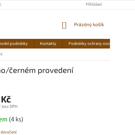
RÁCENÍ ZBOŽÍ
Přihlášení
NÁKUPNÍ
Prázdný košík
KOŠÍK
hodní podmínky
Kontakty
Podmínky ochrany osobních údajů
ní
eno/černém provedení
 Kč
č bez DPH
dem
(4 ks)
 doručení