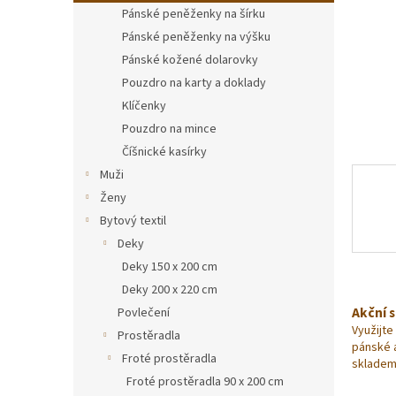
n
Pánské peněženky na šírku
e
Pánské peněženky na výšku
l
Pánské kožené dolarovky
Pouzdro na karty a doklady
Klíčenky
Pouzdro na mince
Číšnické kasírky
Muži
Ženy
Bytový textil
Deky
Deky 150 x 200 cm
Deky 200 x 220 cm
Akční 
Povlečení
Využijte
Prostěradla
pánské 
Froté prostěradla
skladem
Froté prostěradla 90 x 200 cm