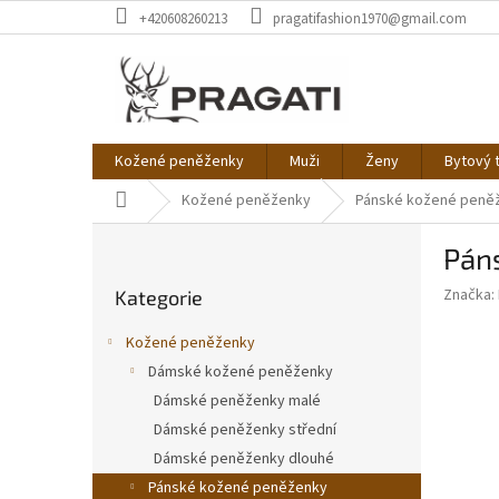
Přejít
+420608260213
pragatifashion1970@gmail.com
na
obsah
Kožené peněženky
Muži
Ženy
Bytový t
Domů
Kožené peněženky
Pánské kožené peně
P
Páns
o
Přeskočit
s
Značka:
Kategorie
kategorie
t
r
Kožené peněženky
a
Dámské kožené peněženky
n
Dámské peněženky malé
n
í
Dámské peněženky střední
p
Dámské peněženky dlouhé
a
Pánské kožené peněženky