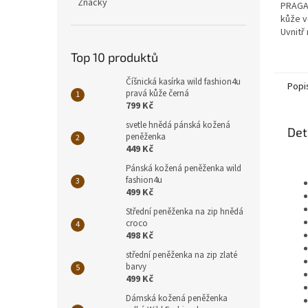
Značky
PRAGAT
kůže v
Uvnitř
bankov
Top 10 produktů
kapsič
přímým
Číšnická kasírka wild fashion4u
Popi
pravá kůže černá
799 Kč
svetle hnědá pánská kožená
Det
peněženka
449 Kč
Pánská kožená peněženka wild
fashion4u
499 Kč
Střední peněženka na zip hnědá
croco
498 Kč
střední peněženka na zip zlaté
barvy
499 Kč
Dámská kožená peněženka