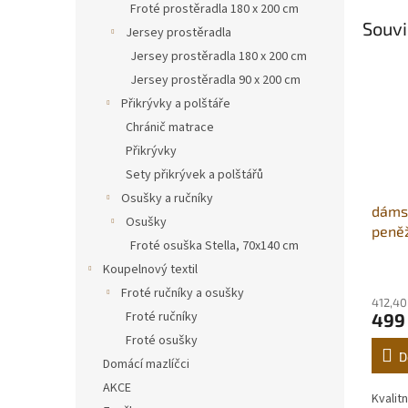
Froté prostěradla 180 x 200 cm
Souvi
Jersey prostěradla
Jersey prostěradla 180 x 200 cm
Jersey prostěradla 90 x 200 cm
Přikrývky a polštáře
Chránič matrace
Přikrývky
Sety přikrývek a polštářů
Osušky a ručníky
dáms
Osušky
peně
Froté osuška Stella, 70x140 cm
tan
Koupelnový textil
Froté ručníky a osušky
412,40
Froté ručníky
499
Froté osušky
D
Domácí mazlíčci
AKCE
Kvalit