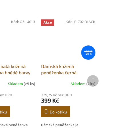
Kód:
GZL-4013
Kód:
P-702 BLACK
Akce
499 Kč
–20 %
malá kožená
Dámská kožená
a hnědé barvy
peněženka černá
Další
produkt
Skladem
(>5 ks)
Skladem
(2 ks)
bez DPH
329,75 Kč bez DPH
399 Kč
šíku
Do košíku
ámská peněženka
Dámská peněženka je