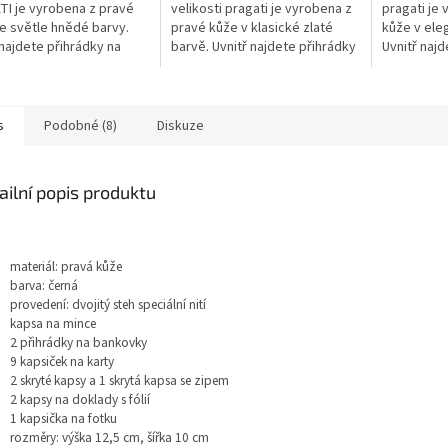
I je vyrobena z pravé
velikosti pragati je vyrobena z
pragati je
e světle hnědé barvy.
pravé kůže v klasické zlaté
kůže v ele
 najdete přihrádky na
barvě. Uvnitř najdete přihrádky
Uvnitř najd
ky, platební karty a
na bankovky, platební karty a
bankovky, 
ku na mince. Jsme
kapsičku na mince. Jsme...
kapsičku n
 výrobcem...
s
Podobné (8)
Diskuze
ailní popis produktu
materiál: pravá kůže
barva: černá
provedení: dvojitý steh speciální nití
kapsa na mince
2 přihrádky na bankovky
9 kapsiček na karty
2 skryté kapsy a 1 skrytá kapsa se zipem
2 kapsy na doklady s fólií
1 kapsička na fotku
rozměry: výška 12,5 cm, šířka 10 cm