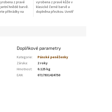
 vyrobena z pravé
vyrobena z pravé kůže v
gantní hnědé barvě.
klasické černé barvě a
ete přihrádky na
doplněna přezkou. Uvnitř
platební karty a
najdete přihrádky na bankovky,
a mince.
platební karty a kapsičku na
mince.
Doplňkové parametry
Kategorie
:
Pánské peněženky
Záruka
:
2 roky
Hmotnost
:
0.125 kg
EAN
:
0717931424750