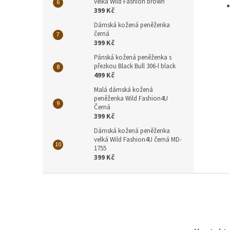
velká Wild Fashion brown
399 Kč
Dámská kožená peněženka
černá
399 Kč
Pánská kožená peněženka s
přezkou Black Bull 306-l black
499 Kč
Malá dámská kožená
peněženka Wild Fashion4U
Černá
399 Kč
Dámská kožená peněženka
velká Wild Fashion4U černá MD-
1755
399 Kč
Z
á
p
a
t