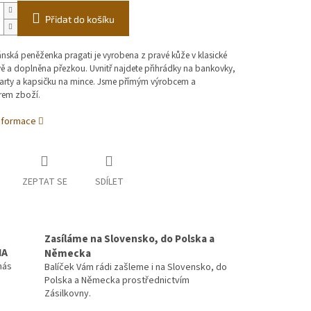
Přidat do košíku
ánská peněženka pragati je vyrobena z pravé kůže v klasické
vě a doplněna přezkou. Uvnitř najdete přihrádky na bankovky,
karty a kapsičku na mince. Jsme přímým výrobcem a
orem zboží.
informace
ZEPTAT SE
SDÍLET
Zasíláme na Slovensko, do Polska a
MA
Německa
nás
Balíček Vám rádi zašleme i na Slovensko, do
Polska a Německa prostřednictvím
Zásilkovny.