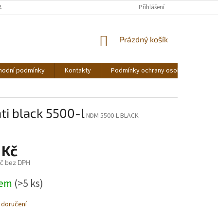
RÁCENÍ ZBOŽÍ
Přihlášení
NÁKUPNÍ
Prázdný košík
KOŠÍK
hodní podmínky
Kontakty
Podmínky ochrany osobních údajů
i black 5500-l
NDM 5500-L BLACK
 Kč
č bez DPH
dem
(>5 ks)
 doručení