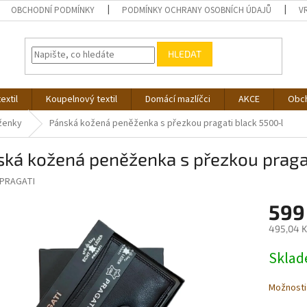
OBCHODNÍ PODMÍNKY
PODMÍNKY OCHRANY OSOBNÍCH ÚDAJŮ
V
HLEDAT
extil
Koupelnový textil
Domácí mazlíčci
AKCE
Obc
ženky
Pánská kožená peněženka s přezkou pragati black 5500-l
ká kožená peněženka s přezkou pragat
PRAGATI
599
495,04 K
Měrná
Skla
cena:
Možnosti