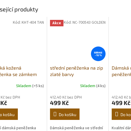
sející produkty
Kód:
KHT-404 TAN
Kód:
NC-700543 GOLDEN
Akce
599 Kč
–16 %
ká kožená
střední peněženka na zip
Dámská 
ženka se zámkem
zlaté barvy
peněženk
Skladem
(>5 ks)
Skladem
(4 ks)
 Kč bez DPH
412,40 Kč bez DPH
412,40 Kč 
 Kč
499 Kč
499 Kč
o košíku
Do košíku
Do ko
ní dámská peněženka
Dámská peněženka ve střední
Kvalitní d