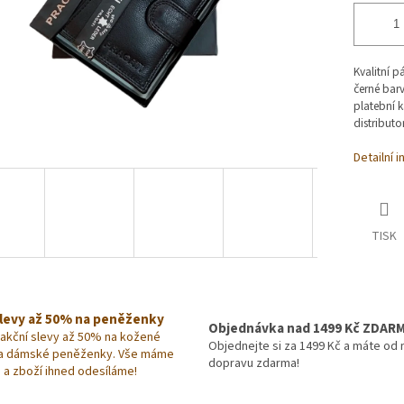
Kvalitní p
černé bar
platební 
distribut
Detailní 
TISK
slevy až 50% na peněženky
Objednávka nad 1499 Kč ZDAR
 akční slevy až 50% na kožené
Objednejte si za 1499 Kč a máte od 
a dámské peněženky. Vše máme
dopravu zdarma!
 a zboží ihned odesíláme!