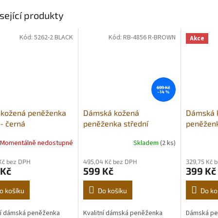
sející produkty
Kód:
5262-2 BLACK
Kód:
RB-4856 R-BROWN
Akce
699 Kč
–14 %
 kožená peněženka
Dámská kožená
Dámská 
- černá
peněženka střední
peněženk
Hunters nature
Momentálně nedostupné
Skladem
(2 ks)
 Kč bez DPH
495,04 Kč bez DPH
329,75 Kč 
 Kč
599 Kč
399 Kč
o košíku
Do košíku
Do ko
ní dámská peněženka
Kvalitní dámská peněženka
Dámská pe