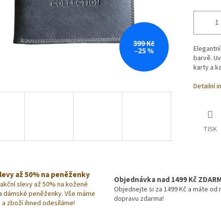
399 Kč
Elegantn
–25 %
barvě. Uv
karty a k
Detailní 
TISK
slevy až 50% na peněženky
Objednávka nad 1499 Kč ZDAR
 akční slevy až 50% na kožené
Objednejte si za 1499 Kč a máte od 
a dámské peněženky. Vše máme
dopravu zdarma!
 a zboží ihned odesíláme!