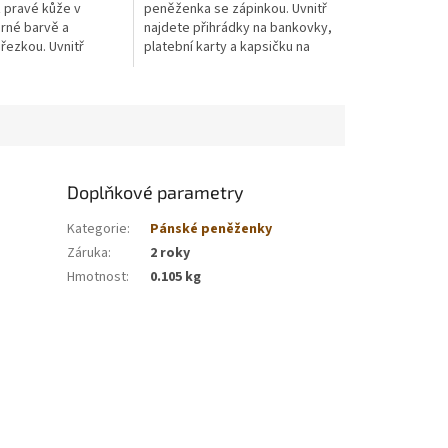
 pravé kůže v
peněženka se zápinkou. Uvnitř
erné barvě a
najdete přihrádky na bankovky,
řezkou. Uvnitř
platební karty a kapsičku na
ihrádky na bankovky,
mince. Jsme přímým výrobcem
rty a kapsičku na
a distributorem zboží
Doplňkové parametry
Kategorie
:
Pánské peněženky
Záruka
:
2 roky
Hmotnost
:
0.105 kg