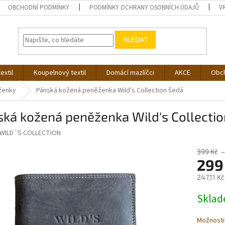
OBCHODNÍ PODMÍNKY
PODMÍNKY OCHRANY OSOBNÍCH ÚDAJŮ
V
HLEDAT
extil
Koupelnový textil
Domácí mazlíčci
AKCE
Obc
ženky
Pánská kožená peněženka Wild's Collection šedá
ká kožená peněženka Wild's Collectio
WILD´S COLLECTION
399 Kč
–
299
247,11 K
Měrná
Skla
cena:
Možnosti