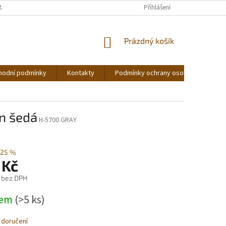
RÁCENÍ ZBOŽÍ
Přihlášení
NÁKUPNÍ
Prázdný košík
KOŠÍK
hodní podmínky
Kontakty
Podmínky ochrany osobních údajů
n šedá
H-5700 GRAY
25 %
 Kč
č bez DPH
dem
(>5 ks)
 doručení