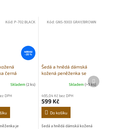
Kód:
P-702 BLACK
Kód:
GNS-9303 GRAY/BROWN
499 Kč
–20 %
kožená
Šedá a hnědá dámská
a černá
kožená peněženka se
Další
zápinkou
produkt
Skladem
(2 ks)
Skladem
(>5 ks)
bez DPH
495,04 Kč bez DPH
599 Kč
šíku
Do košíku
něženka je
šedá a hnědá dámská kožená