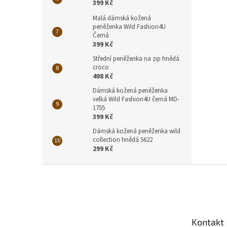
399 Kč
Malá dámská kožená
peněženka Wild Fashion4U
Černá
399 Kč
Střední peněženka na zip hnědá
croco
498 Kč
Dámská kožená peněženka
velká Wild Fashion4U černá MD-
1755
399 Kč
Dámská kožená peněženka wild
collection hnědá 5622
299 Kč
Z
á
p
a
t
Kontakt
í