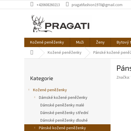
Přejít
+420608260213
pragatifashion1970@gmail.com
na
obsah
Kožené peněženky
Muži
Ženy
Bytový t
Domů
Kožené peněženky
Pánské kožené peně
P
Páns
o
Přeskočit
s
Značka:
Kategorie
kategorie
t
r
Kožené peněženky
a
Dámské kožené peněženky
n
Dámské peněženky malé
n
í
Dámské peněženky střední
p
Dámské peněženky dlouhé
a
Pánské kožené peněženky