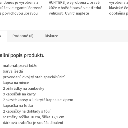
er Jones je vyrobena z
HUNTERS je vyrobena z pravé
vyrobena z
kůže v elegantní červené
kůže v hnědé barvě ve střední
klasické č
s povrchovou úpravou
velikosti. Uvnitř najdete
doplněna p
upiny. Uvnitř najdete
přihrádky na bankovky,
najdete př
dky na bankovky,
platební karty a kapsičku na
platební ka
í...
mince. Jsme...
mince.
s
Podobné (8)
Diskuze
ailní popis produktu
materiál: pravá kůže
barva: šedá
provedení: dvojitý steh speciální nití
kapsa na mince
2 přihrádky na bankovky
9 kapsiček na karty
2 skryté kapsy a 1 skrytá kapsa se zipem
kapsička na fotku
2 kapsičky na doklady s fólií
rozměry: výška 10 cm, šířka 12,5 cm
dárková krabička je součástí balení