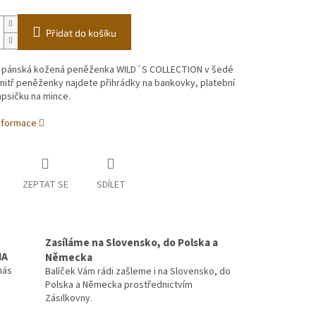
Přidat do košíku
í pánská kožená peněženka WILD´S COLLECTION v šedé
nitř peněženky najdete přihrádky na bankovky, platební
apsičku na mince.
informace
ZEPTAT SE
SDÍLET
Zasíláme na Slovensko, do Polska a
MA
Německa
nás
Balíček Vám rádi zašleme i na Slovensko, do
Polska a Německa prostřednictvím
Zásilkovny.