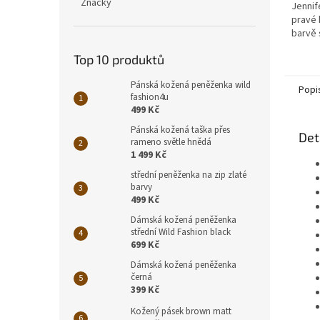
Značky
Jennif
pravé 
barvě 
hadí š
Top 10 produktů
přihrá
platebn
Pánská kožená peněženka wild
Popi
fashion4u
499 Kč
Pánská kožená taška přes
Det
rameno světle hnědá
1 499 Kč
střední peněženka na zip zlaté
barvy
499 Kč
Dámská kožená peněženka
střední Wild Fashion black
699 Kč
Dámská kožená peněženka
černá
399 Kč
Kožený pásek brown matt