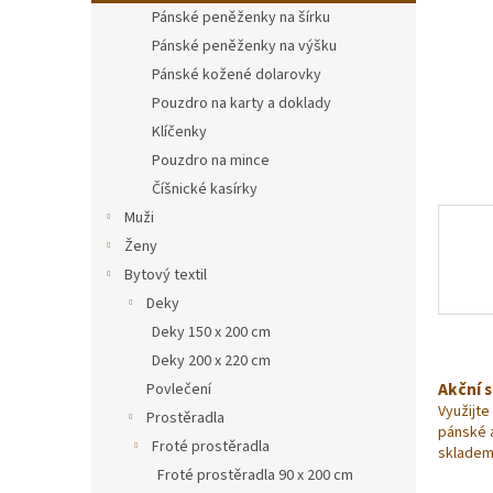
n
Pánské peněženky na šírku
e
Pánské peněženky na výšku
l
Pánské kožené dolarovky
Pouzdro na karty a doklady
Klíčenky
Pouzdro na mince
Číšnické kasírky
Muži
Ženy
Bytový textil
Deky
Deky 150 x 200 cm
Deky 200 x 220 cm
Akční 
Povlečení
Využijte
Prostěradla
pánské 
Froté prostěradla
skladem
Froté prostěradla 90 x 200 cm