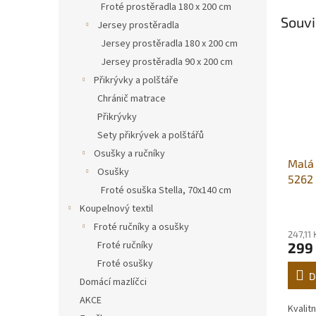
Froté prostěradla 180 x 200 cm
Souvi
Jersey prostěradla
Jersey prostěradla 180 x 200 cm
Jersey prostěradla 90 x 200 cm
Přikrývky a polštáře
Chránič matrace
Přikrývky
Sety přikrývek a polštářů
Osušky a ručníky
Malá
Osušky
5262 
Froté osuška Stella, 70x140 cm
Koupelnový textil
Froté ručníky a osušky
247,11
Froté ručníky
299
Froté osušky
D
Domácí mazlíčci
AKCE
Kvalit