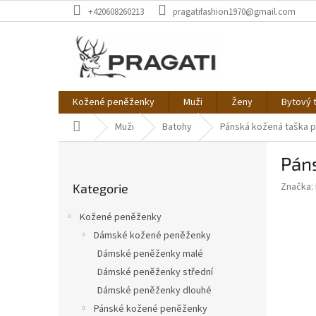
Přejít
+420608260213
pragatifashion1970@gmail.com
na
obsah
Kožené peněženky
Muži
Ženy
Bytový t
Domů
Muži
Batohy
Pánská kožená taška p
P
Pán
o
Přeskočit
s
Značka:
Kategorie
kategorie
t
r
Kožené peněženky
a
Dámské kožené peněženky
n
Dámské peněženky malé
n
í
Dámské peněženky střední
p
Dámské peněženky dlouhé
a
Pánské kožené peněženky