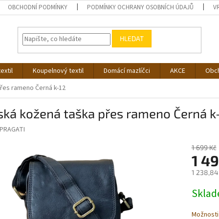
OBCHODNÍ PODMÍNKY
PODMÍNKY OCHRANY OSOBNÍCH ÚDAJŮ
V
HLEDAT
extil
Koupelnový textil
Domácí mazlíčci
AKCE
Obc
řes rameno Černá k-12
ská kožená taška přes rameno Černá k
PRAGATI
1 699 Kč
1 49
1 238,84
Měrná
Skla
cena:
Možnosti