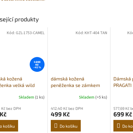
sející produkty
Kód:
GZL-1753-CAMEL
Kód:
KHT-404 TAN
Kó
1 099
Kč
–45 %
ká kožená
dámská kožená
Dámská 
enka velká wild
peněženka se zámkem
PRAGATI 
ion4u camel
tan
velikost,
Skladem
(1 ks)
Skladem
(>5 ks)
hnědá
 Kč bez DPH
412,40 Kč bez DPH
577,69 Kč 
 Kč
499 Kč
699 Kč
o košíku
Do košíku
Do ko