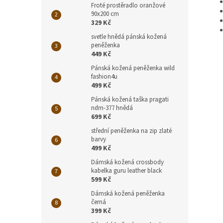
Froté prostěradlo oranžové
90x200 cm
329 Kč
svetle hnědá pánská kožená
peněženka
449 Kč
Pánská kožená peněženka wild
fashion4u
499 Kč
Pánská kožená taška pragati
ndm-377 hnědá
699 Kč
střední peněženka na zip zlaté
barvy
499 Kč
Dámská kožená crossbody
kabelka guru leather black
599 Kč
Dámská kožená peněženka
černá
399 Kč