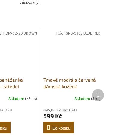
Zásilkovny.
d:
NDM-CZ-20 BROWN
Kód:
GNS-9303 BLUE/RED
peněženka
Tmavě modrá a červená
– střední
dámská kožená
Další
 pravá kůže,
peněženka se zápinkou
produkt
Skladem
(>5 ks)
Skladem
(3 ks)
bez DPH
495,04 Kč bez DPH
599 Kč
šíku
Do košíku