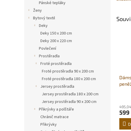
Pánské tepláky
Ženy
Bytový textil
Souvi
Deky
Deky 150 x 200 cm
Deky 200 x 220 cm
Povlečení
Prostěradla
Froté prostěradla
Froté prostěradla 90 x 200 cm
Dáms
Froté prostěradla 180 x 200 cm
peněž
Jersey prostěradla
fash
Jersey prostěradla 180 x 200 cm
Jersey prostěradla 90 x 200 cm
495,04
Přikrývky a polštáře
599
Chránič matrace
Přikrývky
D