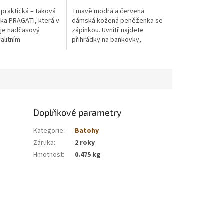
 praktická – taková
Tmavě modrá a červená
ka PRAGATI, která v
dámská kožená peněženka se
je nadčasový
zápinkou. Uvnitř najdete
alitním
přihrádky na bankovky,
m. Vyrobena z pravé
platební karty a kapsičku na
asickém hnědém
mince. Jsme přímým výrobcem
ane se...
a distributorem zboží
Doplňkové parametry
Kategorie
:
Batohy
Záruka
:
2 roky
Hmotnost
:
0.475 kg