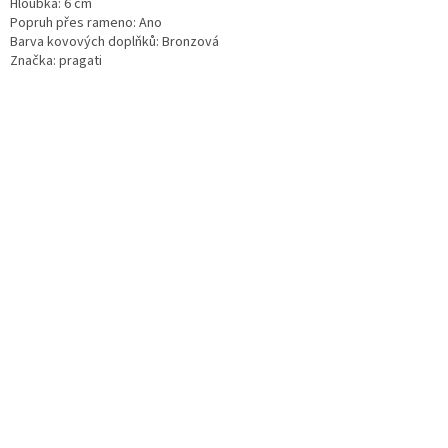
Hloubka: 6 cm
Popruh přes rameno: Ano
Barva kovových doplňků: Bronzová
Značka: pragati