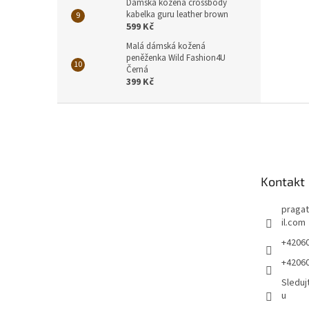
Dámská kožená crossbody
kabelka guru leather brown
599 Kč
Malá dámská kožená
peněženka Wild Fashion4U
Černá
399 Kč
Z
á
p
a
t
Kontakt
í
pragat
il.com
+4206
+4206
Sleduj
u