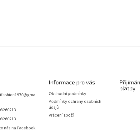
Informace pro vás
Přijímá
platby
Obchodní podmínky
ifashion1970
@
gma
Podmínky ochrany osobních
údajů
08260213
Vrácení zboží
08260213
te nás na Facebook