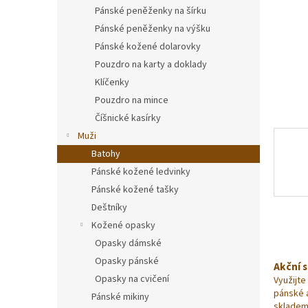
n
Pánské peněženky na šírku
e
Pánské peněženky na výšku
l
Pánské kožené dolarovky
Pouzdro na karty a doklady
Klíčenky
Pouzdro na mince
Číšnické kasírky
Muži
Batohy
Pánské kožené ledvinky
Pánské kožené tašky
Deštníky
Kožené opasky
Opasky dámské
Opasky pánské
Akční 
Opasky na cvičení
Využijte
pánské 
Pánské mikiny
skladem