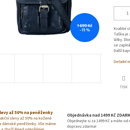
1 699 Kč
Kvalitní 
–11 %
Taška je 
látky. Dl
se zapíná
Další kaps
Detailní 
TISK
slevy až 50% na peněženky
Objednávka nad 1499 Kč ZDAR
 akční slevy až 50% na kožené
Objednejte si za 1499 Kč a máte od 
a dámské peněženky. Vše máme
dopravu zdarma!
 a zboží ihned odesíláme!