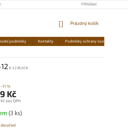
RÁCENÍ ZBOŽÍ
Přihlášení
NÁKUPNÍ
Prázdný košík
KOŠÍK
hodní podmínky
Kontakty
Podmínky ochrany osobních údajů
-12
K-12 BLACK
–11 %
9 Kč
 Kč bez DPH
dem
(3 ks)
 doručení