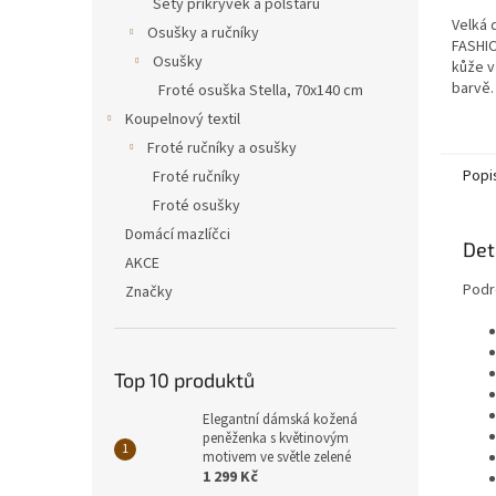
Sety přikrývek a polštářů
Velká
Osušky a ručníky
FASHIO
Osušky
kůže v
barvě.
Froté osuška Stella, 70x140 cm
na ban
Koupelnový textil
kapsič
Froté ručníky a osušky
Popi
Froté ručníky
Froté osušky
Domácí mazlíčci
Det
AKCE
Podr
Značky
Top 10 produktů
Elegantní dámská kožená
peněženka s květinovým
motivem ve světle zelené
1 299 Kč