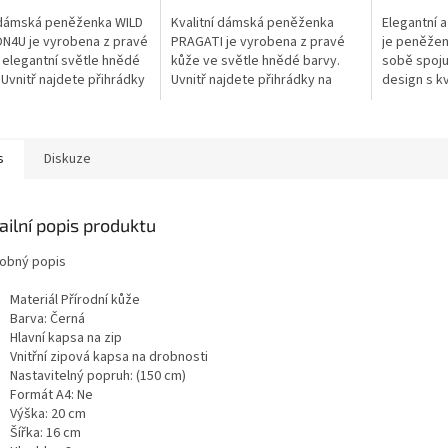
 dámská peněženka WILD
Kvalitní dámská peněženka
Elegantní a
N4U je vyrobena z pravé
PRAGATI je vyrobena z pravé
je peněžen
 elegantní světle hnědé
kůže ve světle hnědé barvy.
sobě spoju
 Uvnitř najdete přihrádky
Uvnitř najdete přihrádky na
design s kv
kovky, platební karty a
bankovky, platební karty a
zpracování
ku na mince....
kapsičku na mince. Jsme
kůže v kl
přímým výrobcem...
odstínu, st
s
Diskuze
ailní popis produktu
obný popis
Materiál Přírodní kůže
Barva: Černá
Hlavní kapsa na zip
Vnitřní zipová kapsa na drobnosti
Nastavitelný popruh: (150 cm)
Formát A4: Ne
Výška: 20 cm
Šířka: 16 cm