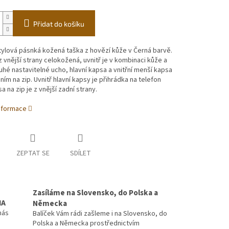
Přidat do košíku
stylová pásnká kožená taška z hovězí kůže v Černá barvě.
z vnější strany celokožená, uvnitř je v kombinaci kůže a
ouhé nastavitelné ucho, hlavní kapsa a vnitřní menší kapsa
ním na zip. Uvnitř hlavní kapsy je přihrádka na telefon
a na zip je z vnější zadní strany.
informace
ZEPTAT SE
SDÍLET
Zasíláme na Slovensko, do Polska a
MA
Německa
nás
Balíček Vám rádi zašleme i na Slovensko, do
Polska a Německa prostřednictvím