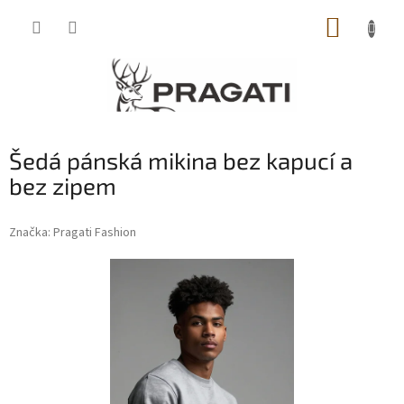
Přejít
NÁKUP
na
obsah
KOŠÍK
Šedá pánská mikina bez kapucí a
bez zipem
Značka:
Pragati Fashion