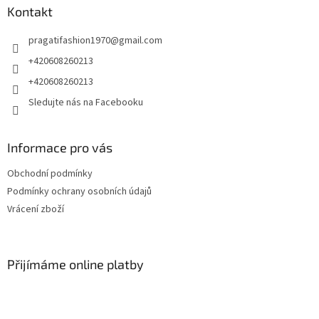
a
Kontakt
t
pragatifashion1970
@
gmail.com
í
+420608260213
+420608260213
Sledujte nás na Facebooku
Informace pro vás
Obchodní podmínky
Podmínky ochrany osobních údajů
Vrácení zboží
Přijímáme online platby