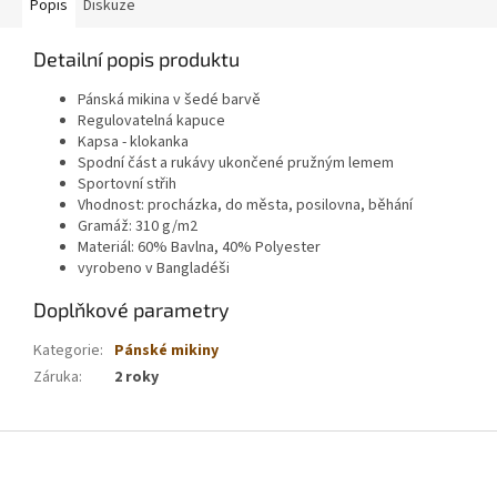
Popis
Diskuze
Detailní popis produktu
Pánská mikina v šedé barvě
Regulovatelná kapuce
Kapsa - klokanka
Spodní část a rukávy ukončené pružným lemem
Sportovní střih
Vhodnost: procházka, do města, posilovna, běhání
Gramáž: 310 g/m2
Materiál: 60% Bavlna, 40% Polyester
vyrobeno v Bangladéši
Doplňkové parametry
Kategorie
:
Pánské mikiny
Záruka
:
2 roky
Z
á
p