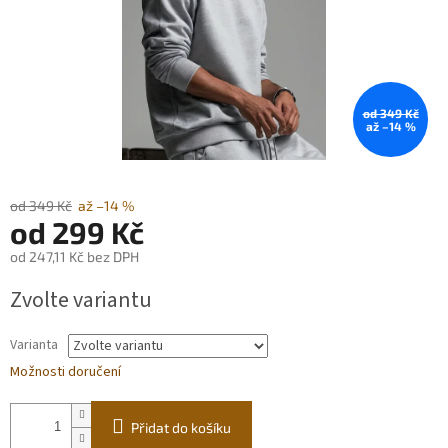
od 349 Kč
až –14 %
od 349 Kč
až –14 %
od
299 Kč
od
247,11 Kč
bez DPH
Měrná
Zvolte variantu
cena:
Varianta
Možnosti doručení
Přidat do košíku