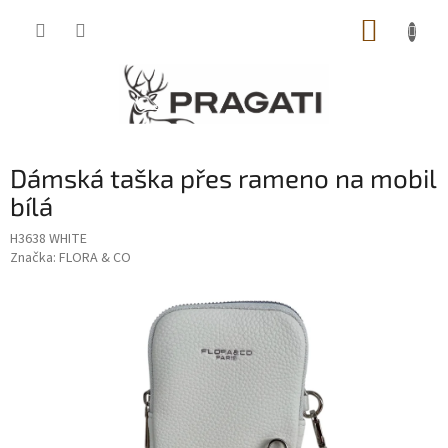
Přejít
NÁKUP
na
obsah
KOŠÍK
Dámská taška přes rameno na mobil
bílá
H3638 WHITE
Značka:
FLORA & CO