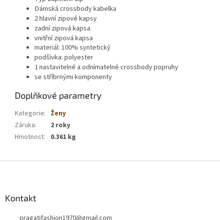
Dámská crossbody kabelka
2 hlavní zipové kapsy
zadní zipová kapsa
vnitřní zipová kapsa
materiál: 100% syntetický
podšívka: polyester
1 nastavitelné a odnímatelné crossbody popruhy
se stříbrnými komponenty
Doplňkové parametry
Kategorie
:
Ženy
Záruka
:
2 roky
Hmotnost
:
0.361 kg
Z
á
p
a
Kontakt
t
pragatifashion1970
@
gmail.com
í