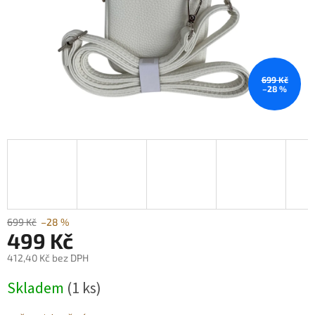
699 Kč
–28 %
699 Kč
–28 %
499 Kč
412,40 Kč bez DPH
Měrná
Skladem
(1 ks)
cena: