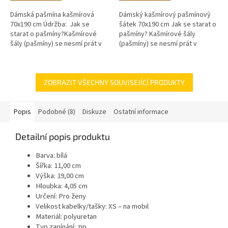
Dámská pašmína kašmírová
Dámský kašmírový pašmínový
70x190 cm Údržba: Jak se
šátek 70x190 cm Jak se starat o
starat o pašmíny?Kašmírové
pašmíny? Kašmírové šály
šály (pašmíny) se nesmí prát v
(pašmíny) se nesmí prát v
pračce. Pashminy myjeme
pračce. Pashminy myjeme
pouze ručně a maximálně na 30 °
pouze ručně a maximálně na 30 °
C....
C. Po...
ZOBRAZIT VŠECHNY SOUVISEJÍCÍ PRODUKTY
Popis
Podobné (8)
Diskuze
Ostatní informace
Detailní popis produktu
Barva: bílá
Šířka: 11,00 cm
Výška: 19,00 cm
Hloubka: 4,05 cm
Určení: Pro ženy
Velikost kabelky/tašky: XS – na mobil
Materiál: polyuretan
Typ zapínání: zip