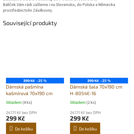
Balíček Vám rádi zašleme i na Slovensko, do Polska a Německa
prostřednictvím Zásilkovny.
Související produkty
399 Kč
–25 %
399 Kč
–25 %
Dámská pašmína
Dámská šala 70x190 cm
kašmírová 70x190 cm
H-8054E-16
Skladem
(4 ks)
Skladem
(2 ks)
247,11 Kč bez DPH
247,11 Kč bez DPH
299 Kč
299 Kč
Do košíku
Do košíku