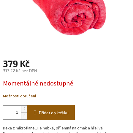
379 Kč
313,22 Kč bez DPH
Měrná
Momentálně nedostupné
cena:
Možnosti doručení
Přidat do košíku
Deka z mikroflanelu je hebká, příjemná na omak a hřejivá.