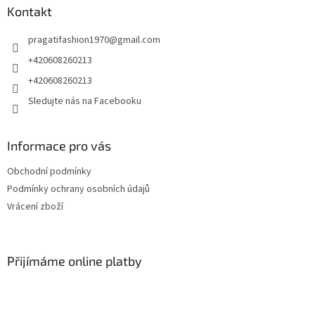
a
Kontakt
t
pragatifashion1970
@
gmail.com
í
+420608260213
+420608260213
Sledujte nás na Facebooku
Informace pro vás
Obchodní podmínky
Podmínky ochrany osobních údajů
Vrácení zboží
Přijímáme online platby