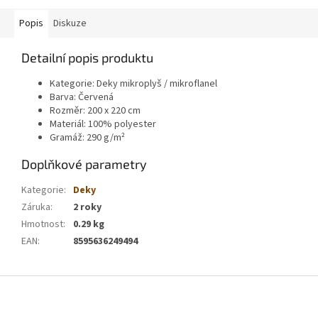
Popis
Diskuze
Detailní popis produktu
Kategorie: Deky mikroplyš / mikroflanel
Barva: Červená
Rozměr:
20
0 x 220 cm
Materiál: 100% polyester
Gramáž:
290 g/m²
Doplňkové parametry
Kategorie
:
Deky
Záruka
:
2 roky
Hmotnost
:
0.29 kg
EAN
:
8595636249494
Z
á
p