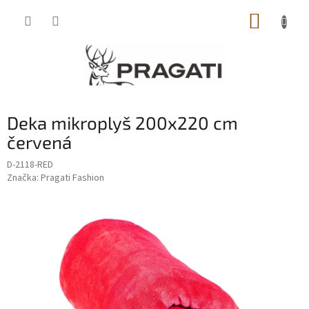
Přejít
NÁKUP
na
obsah
KOŠÍK
Deka mikroplyš 200x220 cm
červená
D-2118-RED
Značka:
Pragati Fashion