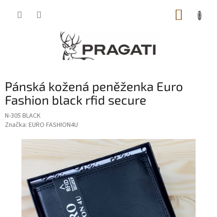
Přejít
NÁKUP
na
obsah
KOŠÍK
Pánská kožená peněženka Euro
Fashion black rfid secure
N-305 BLACK
Značka:
EURO FASHION4U