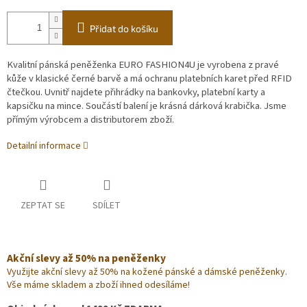
Přidat do košíku
Kvalitní pánská peněženka EURO FASHION4U je vyrobena z pravé
kůže v klasické černé barvě a má ochranu platebních karet před RFID
čtečkou. Uvnitř najdete přihrádky na bankovky, platební karty a
kapsičku na mince. Součástí balení je krásná dárková krabička. Jsme
přímým výrobcem a distributorem zboží.
Detailní informace
ZEPTAT SE
SDÍLET
Akční slevy až 50% na peněženky
Využijte akční slevy až 50% na kožené pánské a dámské peněženky.
Vše máme skladem a zboží ihned odesíláme!