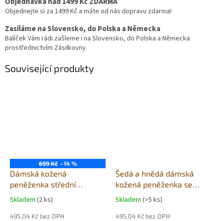
Objednávka nad 1499 Kč ZDARMA
Objednejte si za 1499 Kč a máte od nás dopravu zdarma!
Zasíláme na Slovensko, do Polska a Německa
Balíček Vám rádi zašleme i na Slovensko, do Polska a Německa
prostřednictvím Zásilkovny.
Související produkty
699 Kč
–14 %
Dámská kožená
Šedá a hnědá dámská
peněženka střední
kožená peněženka se
Hunters nature
zápinkou
Skladem
(2 ks)
Skladem
(>5 ks)
495,04 Kč bez DPH
495,04 Kč bez DPH