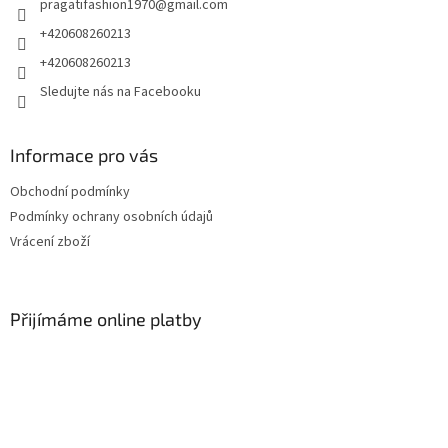
pragatifashion1970
@
gmail.com
í
+420608260213
+420608260213
Sledujte nás na Facebooku
Informace pro vás
Obchodní podmínky
Podmínky ochrany osobních údajů
Vrácení zboží
Přijímáme online platby