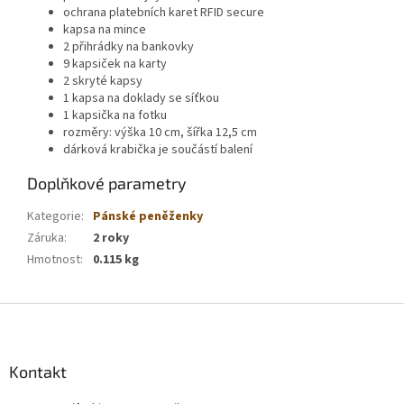
ochrana platebních karet RFID secure
kapsa na mince
2 přihrádky na bankovky
9 kapsiček na karty
2 skryté kapsy
1 kapsa na doklady se síťkou
1 kapsička na fotku
rozměry: výška 10 cm, šířka 12,5 cm
dárková krabička je součástí balení
Doplňkové parametry
Kategorie
:
Pánské peněženky
Záruka
:
2 roky
Hmotnost
:
0.115 kg
Z
á
p
a
Kontakt
t