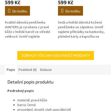
599 Kč
599 Kč
Do košíku
Do košíku
Kvalitní dámská peněženka
šedá a hnědá dámská kožená
HUNTERS je vyrobena z pravé
peněženka se zápinkou. Uvnitř
kůže v hnědé barvě ve střední
najdete přihrádky na bankovky,
velikosti. Uvnitř najdete
platební karty a kapsičku na
přihrádky na bankovky, platební
mince. Jsme přímým výrobcem
karty a kapsičku na mince.
a distributorem zboží
Jsme...
ZOBRAZIT VŠECHNY SOUVISEJÍCÍ PRODUKTY
Popis
Podobné (8)
Diskuze
Detailní popis produktu
Podrobný popis
materiál: pravá kůže
barva: černá
provedení: dvojitý steh speciální nití