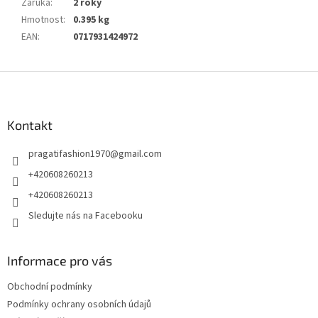
Záruka
:
2 roky
Hmotnost
:
0.395 kg
EAN
:
0717931424972
Z
á
p
a
Kontakt
t
pragatifashion1970
@
gmail.com
í
+420608260213
+420608260213
Sledujte nás na Facebooku
Informace pro vás
Obchodní podmínky
Podmínky ochrany osobních údajů