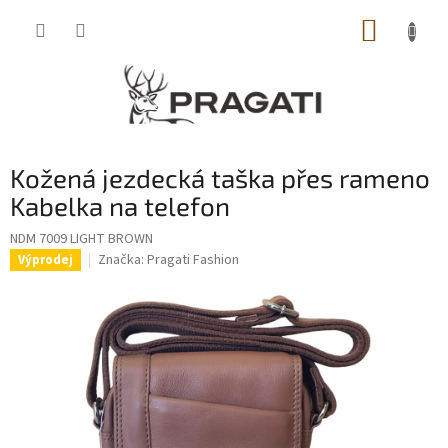
Přejít
NÁKUP
na
obsah
KOŠÍK
Kožená jezdecká taška přes rameno
Kabelka na telefon
NDM 7009 LIGHT BROWN
Značka:
Pragati Fashion
Výprodej