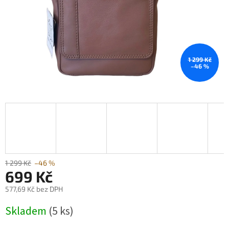
1 299 Kč
–46 %
1 299 Kč
–46 %
699 Kč
577,69 Kč bez DPH
Měrná
Skladem
(5 ks)
cena: