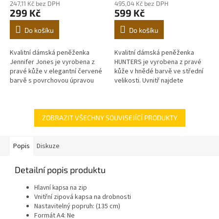
247,11 Kč bez DPH
495,04 Kč bez DPH
299 Kč
599 Kč
Do košíku
Do košíku
Kvalitní dámská peněženka
Kvalitní dámská peněženka
Jennifer Jones je vyrobena z
HUNTERS je vyrobena z pravé
pravé kůže v elegantní červené
kůže v hnědé barvě ve střední
barvě s povrchovou úpravou
velikosti. Uvnitř najdete
hadí šupiny. Uvnitř najdete
přihrádky na bankovky, platební
přihrádky na bankovky,
karty a kapsičku na mince.
platební...
Jsme...
ZOBRAZIT VŠECHNY SOUVISEJÍCÍ PRODUKTY
Popis
Diskuze
Detailní popis produktu
Hlavní kapsa na zip
Vnitřní zipová kapsa na drobnosti
Nastavitelný popruh: (135 cm)
Formát A4: Ne